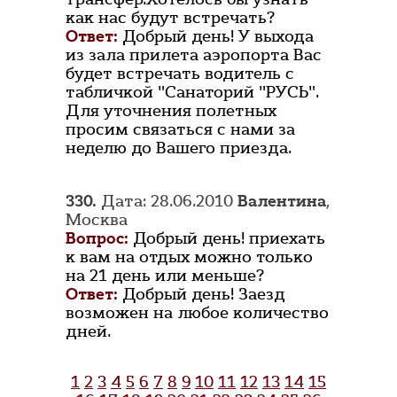
как нас будут встречать?
Ответ:
Добрый день! У выхода
из зала прилета аэропорта Вас
будет встречать водитель с
табличкой "Санаторий "РУСЬ".
Для уточнения полетных
просим связаться с нами за
неделю до Вашего приезда.
330.
Дата: 28.06.2010
Валентина
,
Москва
Вопрос:
Добрый день! приехать
к вам на отдых можно только
на 21 день или меньше?
Ответ:
Добрый день! Заезд
возможен на любое количество
дней.
1
2
3
4
5
6
7
8
9
10
11
12
13
14
15