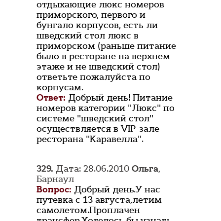
отдыхающие люкс номеров
приморского, первого и
бунгало корпусов, есть ли
шведский стол люкс в
приморском (раньше питание
было в ресторане на верхнем
этаже и не шведский стол)
ответьте пожалуйста по
корпусам.
Ответ:
Добрый день! Питание
номеров категории "Люкс" по
системе "шведский стол"
осуществляется в VIP-зале
ресторана "Каравелла".
329.
Дата: 28.06.2010
Ольга
,
Барнаул
Вопрос:
Добрый день.У нас
путевка с 13 августа,летим
самолетом.Проплачен
трансфер.Хотелось бы узнать