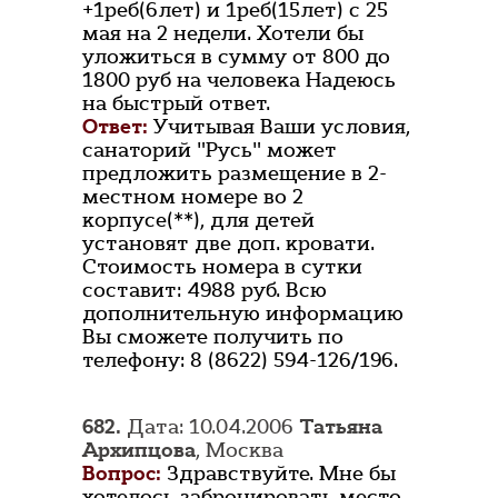
+1реб(6лет) и 1реб(15лет) с 25
мая на 2 недели. Хотели бы
уложиться в сумму от 800 до
1800 руб на человека Надеюсь
на быстрый ответ.
Ответ:
Учитывая Ваши условия,
санаторий "Русь" может
предложить размещение в 2-
местном номере во 2
корпусе(**), для детей
установят две доп. кровати.
Стоимость номера в сутки
составит: 4988 руб. Всю
дополнительную информацию
Вы сможете получить по
телефону: 8 (8622) 594-126/196.
682.
Дата: 10.04.2006
Татьяна
Архипцова
, Москва
Вопрос:
Здравствуйте. Мне бы
хотелось забронировать место