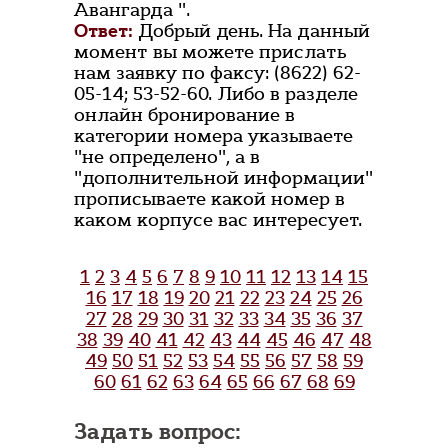
Авангарда ".
Ответ:
Добрый день. На данный
момент вы можете прислать
нам заявку по факсу: (8622) 62-
05-14; 53-52-60. Либо в разделе
онлайн бронирование в
категории номера указываете
"не определено", а в
"дополнительной информации"
прописываете какой номер в
каком корпусе вас интересует.
1
2
3
4
5
6
7
8
9
10
11
12
13
14
15
16
17
18
19
20
21
22
23
24
25
26
27
28
29
30
31
32
33
34
35
36
37
38
39
40
41
42
43
44
45
46
47
48
49
50
51
52
53
54
55
56
57
58
59
60
61
62
63
64
65
66
67
68
69
Задать вопрос: