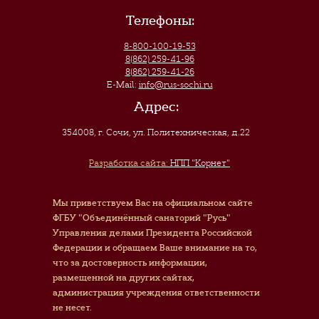
Телефоны:
8-800-100-19-53
8(862) 259-41-96
8(862) 259-41-26
E-Mail:
info@rus-sochi.ru
Адрес:
354008, г. Сочи
,
ул. Политехническая, д.22
Разработка сайта:
НПП "Корнет"
Мы приветствуем Вас на официальном сайте
ФГБУ "Объединённый санаторий "Русь"
Управления делами Президента Российской
Федерации и обращаем Ваше внимание на то,
что за достоверность информации,
размещенной на других сайтах,
администрация учреждения ответственности
не несет.