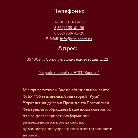
Телефоны:
8-800-100-19-53
8(862) 259-41-96
8(862) 259-41-26
E-Mail:
info@rus-sochi.ru
Адрес:
354008, г. Сочи
,
ул. Политехническая, д.22
Разработка сайта:
НПП "Корнет"
Мы приветствуем Вас на официальном сайте
ФГБУ "Объединённый санаторий "Русь"
Управления делами Президента Российской
Федерации и обращаем Ваше внимание на то,
что за достоверность информации,
размещенной на других сайтах,
администрация учреждения ответственности
не несет.