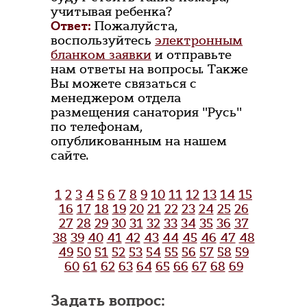
учитывая ребенка?
Ответ:
Пожалуйста,
воспользуйтесь
электронным
бланком заявки
и отправьте
нам ответы на вопросы. Также
Вы можете связаться с
менеджером отдела
размещения санатория "Русь"
по телефонам,
опубликованным на нашем
сайте.
1
2
3
4
5
6
7
8
9
10
11
12
13
14
15
16
17
18
19
20
21
22
23
24
25
26
27
28
29
30
31
32
33
34
35
36
37
38
39
40
41
42
43
44
45
46
47
48
49
50
51
52
53
54
55
56
57
58
59
60
61
62
63
64
65
66
67
68
69
Задать вопрос: