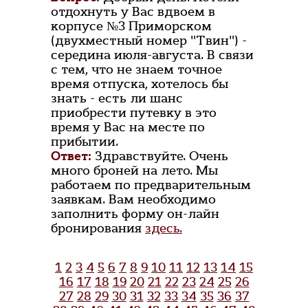
отдохнуть у Вас вдвоем в
корпусе №3 Приморском
(двухместный номер "Твин") -
середина июля-августа. В связи
с тем, что не знаем точное
время отпуска, хотелось бы
знать - есть ли шанс
приобрести путевку в это
время у Вас на месте по
прибытии.
Ответ:
Здравствуйте. Очень
много броней на лето. Мы
работаем по предварительным
заявкам. Вам необходимо
заполнить форму он-лайн
бронирования
здесь.
1
2
3
4
5
6
7
8
9
10
11
12
13
14
15
16
17
18
19
20
21
22
23
24
25
26
27
28
29
30
31
32
33
34
35
36
37