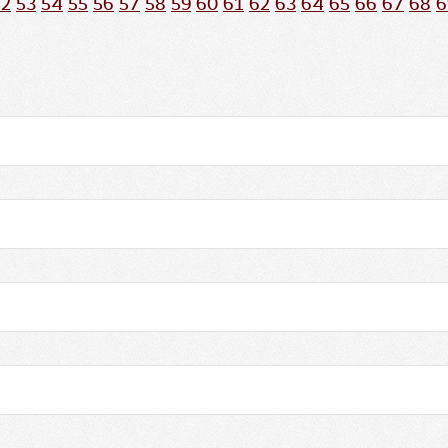
52
53
54
55
56
57
58
59
60
61
62
63
64
65
66
67
68
6