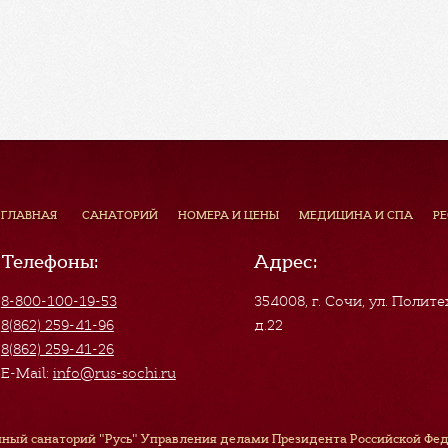
ГЛАВНАЯ
САНАТОРИЙ
НОМЕРА И ЦЕНЫ
МЕДИЦИНА И СПА
Р
Телефоны:
Адрес:
8-800-100-19-53
354008, г. Сочи
,
ул. Полите
8(862) 259-41-96
д.22
8(862) 259-41-26
E-Mail:
info@rus-sochi.ru
ный санаторий "Русь" Управления делами Президента Российской Феде