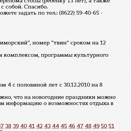
релома стопы (ребенку 13 лет), а также
с собой. Спасибо.
те задать по тел.: (8622) 59-40-65 -
риморский", номер "твин" сроком на 12
ным комплексом, программы культурного
 4 с половиной лет с 30.12.2010 на 8
ожно, что на новогодние праздники можно
тим информацию о возможностях отдыха в
37
38
39
40
41
42
43
44
45
46
47
48
49
50
51