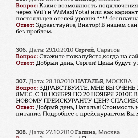
Вопрос:
Какие возможность подключения 
через WiFi и WiMax(Yota) или как вариант
постояльцев отелей уровня **** бесплатна
Ответ:
Здравствуйте, Виктор! В нашем сана
без проблем.
306.
Дата: 29.10.2010
Сергей
, Саратов
Вопрос:
Скажите пожалуйста,когда на сайт
Ответ:
Добрый день, Сергей! Цены будут у
307.
Дата: 28.10.2010
НАТАЛЬЯ
, МОСКВА
Вопрос:
ЗДРАВСТВУЙТЕ, МНЕ БЫ ОЧЕНЬ
8МЕС. С 10 НОЯБРЯ ПО 20 НОЯБРЯ 2010
НОВОМУ ПРЕЙСКУРАНТУ ЦЕН? СПАСИБ
Ответ:
Добрый день, Наталья! Стоимость н
питание. Подробнее с прейскурантом Вы 
308.
Дата: 27.10.2010
Галина
, Москва