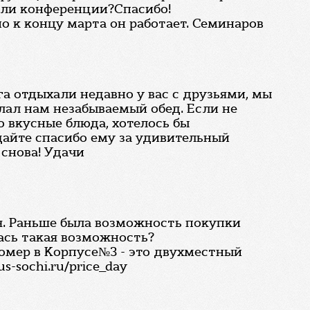
 или конференции?Спасибо!
о к концу марта он работает. Семинаров
га отдыхали недавно у вас с друзьями, мы
лал нам незабываемый обед. Если не
о вкусные блюда, хотелось бы
дайте спасибо ему за удивительный
 снова! Удачи
ся. Раньше была возможность покупки
ась такая возможность?
номер в Корпусе№3 - это двухместный
-sochi.ru/price_day