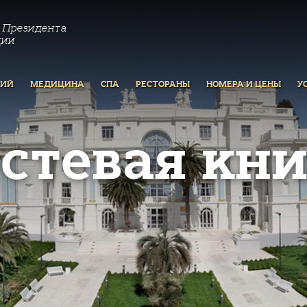
 Президента
ции
РИЙ
МЕДИЦИНА
СПА
РЕСТОРАНЫ
НОМЕРА И ЦЕНЫ
У
остевая кни