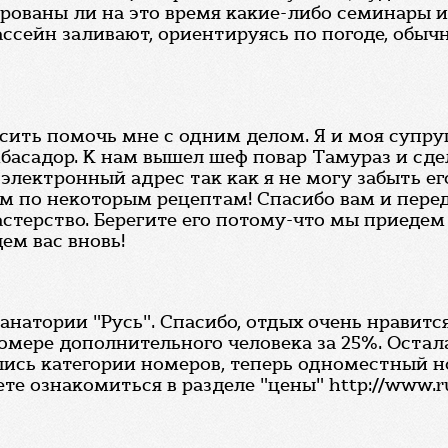
нированы ли на это время какие-либо семинары
ссейн заливают, ориентируясь по погоде, обычн
осить помочь мне с одним делом. Я и моя супру
басадор. К нам вышел шеф повар Тамураз и сде
электронный адрес так как я не могу забыть ег
ом по некоторым рецептам! Спасибо вам и пере
стерство. Берегите его потому-что мы приедем
ем вас вновь!
санатории "Русь". Спасибо, отдых очень нравит
мере дополнительного человека за 25%. Остал
лись категории номеров, теперь одноместный 
 ознакомиться в разделе "цены" http://www.rus