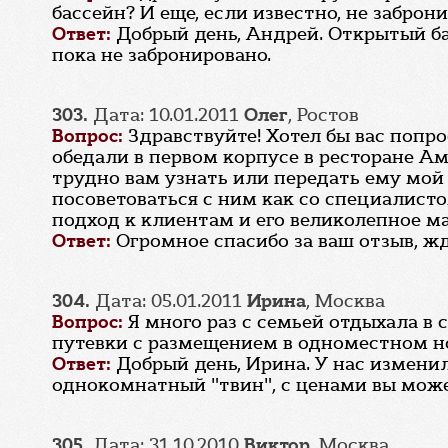
бассейн? И еще, если известно, не забро
Ответ:
Добрый день, Андрей. Открытый ба
пока не забронировано.
303.
Дата: 10.01.2011
Олег
, Ростов
Вопрос:
Здравствуйте! Хотел бы вас попр
обедали в первом корпусе в ресторане Ам
трудно вам узнать или передать ему мой 
посоветоваться с ним как со специалист
подход к клиентам и его великолепное ма
Ответ:
Огромное спасибо за ваш отзыв, жд
304.
Дата: 05.01.2011
Ирина
, Москва
Вопрос:
Я много раз с семьей отдыхала в 
путевки с размещением в одноместном но
Ответ:
Добрый день, Ирина. У нас измени
однокомнатный "твин", с ценами вы можете
305.
Дата: 31.10.2010
Виктор
, Москва