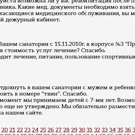
йста возможна ли у вас реабилитация после пе
ника. Какие мед. документы необходимо взять 
 касающиеся медицинского обслуживания, вы може
ый дежурный кабинет.
ашем санатории с 15.11.2010г. в корпусе №3 "П
в стоимость услуг лечение? Спасибо.
ходит лечение, питание, пользование спортив
отдохнуть в вашем санатории с мужем и ребенком
оить в номере "твин". Спасибо.
 момент мы принимаем детей с 7-ми лет. Возм
то еще не утверждено. Мы обязательно размес
а нашем сайте.
20
21
22
23
24
25
26
27
28
29
30
31
32
33
34
35
36