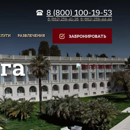
8 (800) 100-19-53
8 (862) 259-41-26
,
8 (862) 259-44-44
СЛУГИ
РАЗВЛЕЧЕНИЯ
ЗАБРОНИРОВАТЬ
га