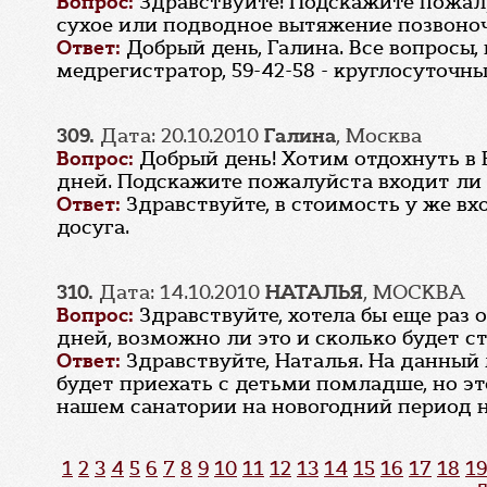
Вопрос:
Здравствуйте! Подскажите пожалу
сухое или подводное вытяжение позвоноч
Ответ:
Добрый день, Галина. Все вопросы,
медрегистратор, 59-42-58 - круглосуточн
309.
Дата: 20.10.2010
Галина
, Москва
Вопрос:
Добрый день! Хотим отдохнуть в В
дней. Подскажите пожалуйста входит ли 
Ответ:
Здравствуйте, в стоимость у же в
досуга.
310.
Дата: 14.10.2010
НАТАЛЬЯ
, МОСКВА
Вопрос:
Здравствуйте, хотела бы еще раз 
дней, возможно ли это и сколько будет ст
Ответ:
Здравствуйте, Наталья. На данный
будет приехать с детьми помладше, но э
нашем санатории на новогодний период н
1
2
3
4
5
6
7
8
9
10
11
12
13
14
15
16
17
18
19