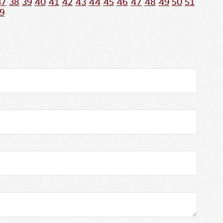
37
38
39
40
41
42
43
44
45
46
47
48
49
50
51
9