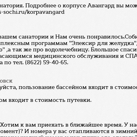
анатория. Подробнее о корпусе Авангард вы мо
-sochi.ru/korpavangard
вашем санатории и Нам очень понравилось.Соб
мплексным программам "Элексир для желудка"
 ,а так же про водолечебницу. Блольшое спасибо
 касающимся медицинского обслуживания и СПА
по тел. (8622) 59-40-65.
овск
йста, пользование бассейном входит в стоимо
ом входит в стоимость путевки.
Хотим к вам приехать в ближайшее время. У нас 
мент)? И номера у вас отапливаются в зимний 