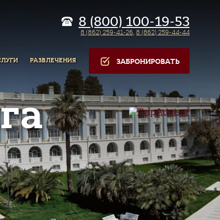
8 (800) 100-19-53
8 (862) 259-41-26
,
8 (862) 259-44-44
СЛУГИ
РАЗВЛЕЧЕНИЯ
ЗАБРОНИРОВАТЬ
га