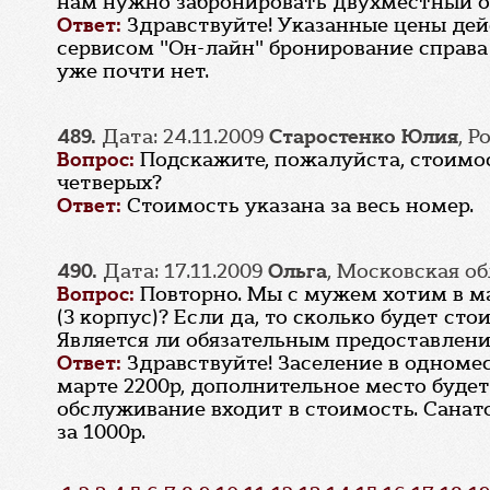
нам нужно забронировать двухместный о
Ответ:
Здравствуйте! Указанные цены де
сервисом "Он-лайн" бронирование справа 
уже почти нет.
489.
Дата: 24.11.2009
Старостенко Юлия
, 
Вопрос:
Подскажите, пожалуйста, стоимос
четверых?
Ответ:
Стоимость указана за весь номер.
490.
Дата: 17.11.2009
Ольга
, Московская о
Вопрос:
Повторно. Мы с мужем хотим в ма
(3 корпус)? Если да, то сколько будет с
Является ли обязательным предоставлени
Ответ:
Здравствуйте! Заселение в одноме
марте 2200р, дополнительное место будет
обслуживание входит в стоимость. Санато
за 1000р.