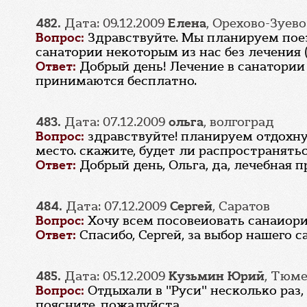
482.
Дата: 09.12.2009
Елена
, Орехово-Зуево
Вопрос:
Здравствуйте. Мы планируем поез
санатории некоторым из нас без лечения 
Ответ:
Добрый день! Лечение в санатории 
принимаются бесплатно.
483.
Дата: 07.12.2009
ольга
, волгоград
Вопрос:
здравствуйте! планируем отдохну
место. скажите, будет ли распространять
Ответ:
Добрый день, Ольга, да, лечебная 
484.
Дата: 07.12.2009
Сергей
, Саратов
Вопрос:
Хочу всем посовеиовать санаиори
Ответ:
Спасибо, Сергей, за выбор нашего с
485.
Дата: 05.12.2009
Кузьмин Юрий
, Тюм
Вопрос:
Отдыхали в "Руси" несколько раз
поясните, пожалуйста.