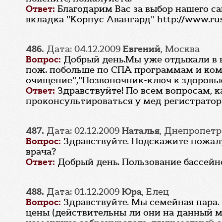
Ответ:
Благодарим Вас за выбор нашего с
вкладка "Корпус Авангард" http://www.rus
486.
Дата: 04.12.2009
Eвгений
, Москва
Вопрос:
Добрый день.Мы уже отдыхали в 
пож. побольше по СПА программам и ко
очищение","Позвоночник-ключ к здоровью"
Ответ:
Здравствуйте! По всем вопросам,
проконсультироваться у мед регистратора 
487.
Дата: 02.12.2009
Наталья
, Днепропетр
Вопрос:
Здравствуйте. Подскажите пожалу
врача?
Ответ:
Добрый день. Пользование бассейн
488.
Дата: 01.12.2009
Юра
, Елец
Вопрос:
Здравствуйте. Мы семейная пара. 
цены (действительны ли они на данный мо