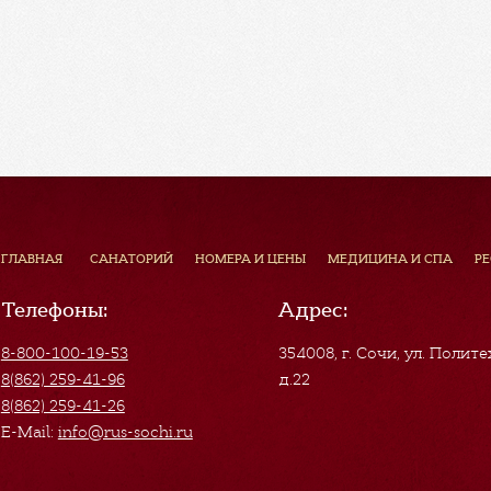
ГЛАВНАЯ
САНАТОРИЙ
НОМЕРА И ЦЕНЫ
МЕДИЦИНА И СПА
Р
Телефоны:
Адрес:
8-800-100-19-53
354008, г. Сочи
,
ул. Полите
8(862) 259-41-96
д.22
8(862) 259-41-26
E-Mail:
info@rus-sochi.ru