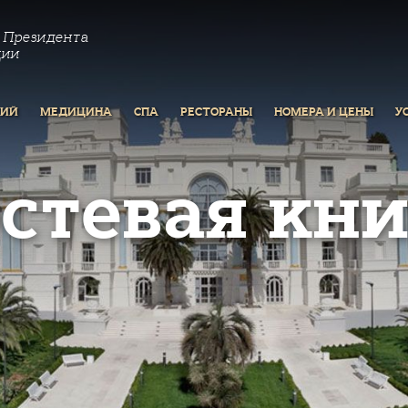
 Президента
ции
РИЙ
МЕДИЦИНА
СПА
РЕСТОРАНЫ
НОМЕРА И ЦЕНЫ
У
остевая кни