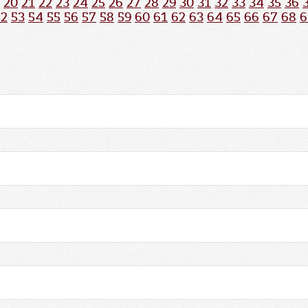
20
21
22
23
24
25
26
27
28
29
30
31
32
33
34
35
36
52
53
54
55
56
57
58
59
60
61
62
63
64
65
66
67
68
6