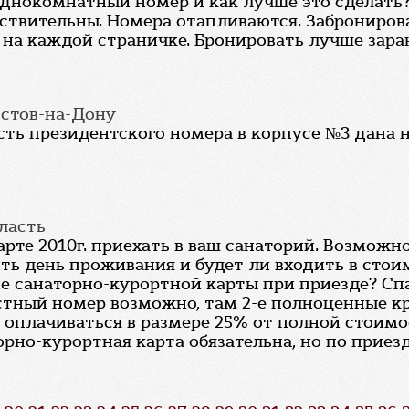
днокомнатный номер и как лучше это сделать
йствительны. Номера отапливаются. Заброниро
на каждой страничке. Бронировать лучше заран
Ростов-на-Дону
ть президентского номера в корпусе №3 дана н
бласть
рте 2010г. приехать в ваш санаторий. Возможн
тоить день проживания и будет ли входить в с
е санаторно-курортной карты при приезде? Спа
стный номер возможно, там 2-е полноценные кр
 оплачиваться в размере 25% от полной стоимос
рно-курортная карта обязательна, но по приез