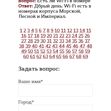
Вопрос:
Есть ли WI-FI в номере
Ответ:
Дбрый день. Wi-Fi есть в
номерах корпуса Морской,
Лесной и Империал.
1
2
3
4
5
6
7
8
9
10
11
12
13
14
15
16
17
18
19
20
21
22
23
24
25
26
27
28
29
30
31
32
33
34
35
36
37
38
39
40
41
42
43
44
45
46
47
48
49
50
51
52
53
54
55
56
57
58
59
60
61
62
63
64
65
66
67
68
69
Задать вопрос:
Ваше имя*
Город*