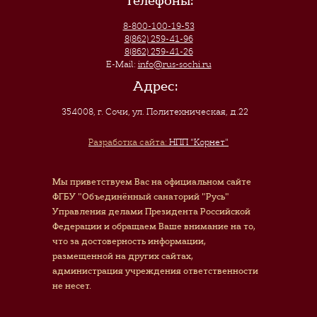
Телефоны:
8-800-100-19-53
8(862) 259-41-96
8(862) 259-41-26
E-Mail:
info@rus-sochi.ru
Адрес:
354008, г. Сочи
,
ул. Политехническая, д.22
Разработка сайта:
НПП "Корнет"
Мы приветствуем Вас на официальном сайте
ФГБУ "Объединённый санаторий "Русь"
Управления делами Президента Российской
Федерации и обращаем Ваше внимание на то,
что за достоверность информации,
размещенной на других сайтах,
администрация учреждения ответственности
не несет.