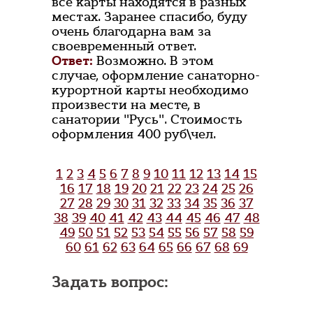
все карты находятся в разных
местах. Заранее спасибо, буду
очень благодарна вам за
своевременный ответ.
Ответ:
Возможно. В этом
случае, оформление санаторно-
курортной карты необходимо
произвести на месте, в
санатории "Русь". Стоимость
оформления 400 руб\чел.
1
2
3
4
5
6
7
8
9
10
11
12
13
14
15
16
17
18
19
20
21
22
23
24
25
26
27
28
29
30
31
32
33
34
35
36
37
38
39
40
41
42
43
44
45
46
47
48
49
50
51
52
53
54
55
56
57
58
59
60
61
62
63
64
65
66
67
68
69
Задать вопрос: