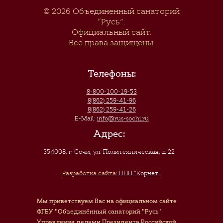
© 2026
Объединенный санаторий
“Русь”
.
Официальный сайт.
Все права защищены.
Телефоны:
8-800-100-19-53
8(862) 259-41-96
8(862) 259-41-26
E-Mail:
info@rus-sochi.ru
Адрес:
354008, г. Сочи
,
ул. Политехническая, д.22
Разработка сайта:
НПП "Корнет"
Мы приветствуем Вас на официальном сайте
ФГБУ "Объединённый санаторий "Русь"
Управления делами Президента Российской