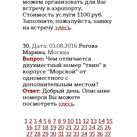
можем организовать для Вас
встречу в аэропорту.
Стоимость услуги 1100 руб.
Заполните, пожалуйста, заявку
на встречу
здесь
.
30.
Дата: 03.08.2016
Рогова
Марина
, Москва
Вопрос:
Чем отличается
двухместный номер "твин" в
корпусе "Морской" от
одноместного с
дополнительным местом?
Ответ:
Добрый день. Описание
номеров Вы можете
посмотреть
здесь
.
1
2
3
4
5
6
7
8
9
10
11
12
13
14
15
16
17
18
19
20
21
22
23
24
25
26
27
28
29
30
31
32
33
34
35
36
37