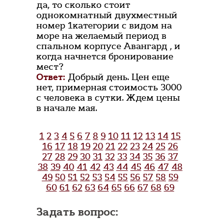
да, то сколько стоит
однокомнатный двухместный
номер 1категории с видом на
море на желаемый период в
спальном корпусе Авангард , и
когда начнется бронирование
мест?
Ответ:
Добрый день. Цен еще
нет, примерная стоимость 3000
с человека в сутки. Ждем цены
в начале мая.
1
2
3
4
5
6
7
8
9
10
11
12
13
14
15
16
17
18
19
20
21
22
23
24
25
26
27
28
29
30
31
32
33
34
35
36
37
38
39
40
41
42
43
44
45
46
47
48
49
50
51
52
53
54
55
56
57
58
59
60
61
62
63
64
65
66
67
68
69
Задать вопрос: