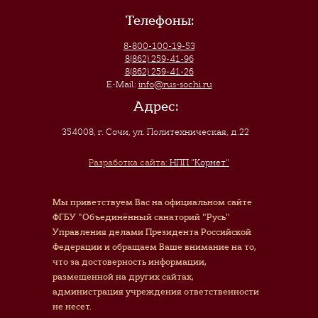
Телефоны:
8-800-100-19-53
8(862) 259-41-96
8(862) 259-41-26
E-Mail:
info@rus-sochi.ru
Адрес:
354008, г. Сочи
,
ул. Политехническая, д.22
Разработка сайта:
НПП "Корнет"
Мы приветствуем Вас на официальном сайте
ФГБУ "Объединённый санаторий "Русь"
Управления делами Президента Российской
Федерации и обращаем Ваше внимание на то,
что за достоверность информации,
размещенной на других сайтах,
администрация учреждения ответственности
не несет.