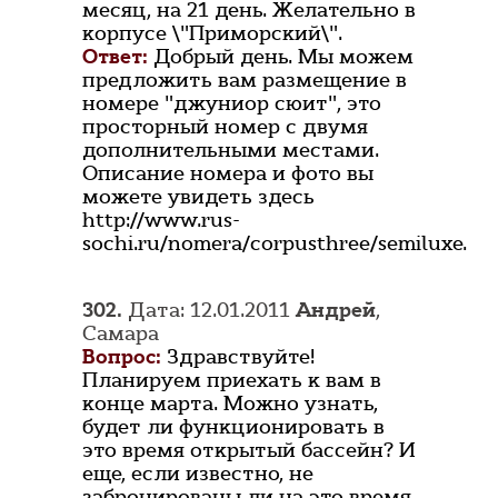
месяц, на 21 день. Желательно в
корпусе \"Приморский\".
Ответ:
Добрый день. Мы можем
предложить вам размещение в
номере "джуниор сюит", это
просторный номер с двумя
дополнительными местами.
Описание номера и фото вы
можете увидеть здесь
http://www.rus-
sochi.ru/nomera/corpusthree/semiluxe.
302.
Дата: 12.01.2011
Андрей
,
Самара
Вопрос:
Здравствуйте!
Планируем приехать к вам в
конце марта. Можно узнать,
будет ли функционировать в
это время открытый бассейн? И
еще, если известно, не
забронированы ли на это время