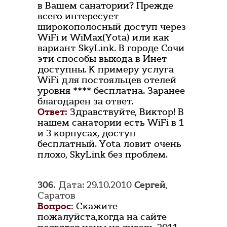
в Вашем санатории? Прежде
всего интересует
широкополосный доступ через
WiFi и WiMax(Yota) или как
вариант SkyLink. В городе Сочи
эти способы выхода в Инет
доступны. К примеру услуга
WiFi для постояльцев отелей
уровня **** бесплатна. Заранее
благодарен за ответ.
Ответ:
Здравствуйте, Виктор! В
нашем санатории есть WiFi в 1
и 3 корпусах, доступ
бесплатный. Yota ловит очень
плохо, SkyLink без проблем.
306.
Дата: 29.10.2010
Сергей
,
Саратов
Вопрос:
Скажите
пожалуйста,когда на сайте