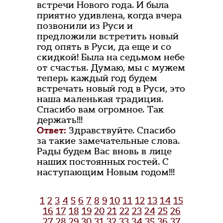
встречи Нового года. И была
приятно удивлена, когда вчера
позвонили из Руси и
предложили встретить новый
год опять в Руси, да еще и со
скидкой! Была на седьмом небе
от счастья. Думаю, мы с мужем
теперь каждый год будем
встречать новый год в Руси, это
наша маленькая традиция.
Спасибо вам огромное. Так
держать!!!
Ответ:
Здравствуйте. Спасибо
за такие замечательные слова.
Рады будем Вас вновь в лице
наших постоянных гостей. С
наступающим Новым годом!!!
1
2
3
4
5
6
7
8
9
10
11
12
13
14
15
16
17
18
19
20
21
22
23
24
25
26
27
28
29
30
31
32
33
34
35
36
37