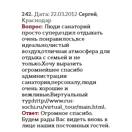
242.
Дата: 22.03.2012
Сергей
,
Краснодар
Вопрос:
Люди санаторий
просто супер,ездил отдыхать
очень понравилось,все
идеально,чистый
воздух,отличная атмосфера для
отдыха с семьей и не
только.Хочу выразить
огромнейшее спасибо
администрации
санатория,персоналу,люди
очень хорошие и
вежливые.Виртуальный
тур:http://www.rus-
sochi.ru/virtual_tour/main.html.
Ответ:
Огромное спасибо.
Будем рады Вас видеть вновь в
лице наших постоянных гостей.