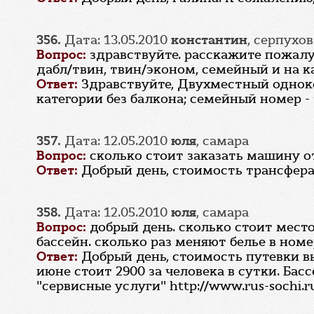
356.
Дата: 13.05.2010
константин
, серпухов
Вопрос:
здравствуйте. расскажите пожалу
дабл/твин, твин/эконом, семейный и на 
Ответ:
Здравствуйте, Двухместный одноко
категории без балкона; семейный номер -
357.
Дата: 12.05.2010
юля
, самара
Вопрос:
сколько стоит заказать машину о
Ответ:
Добрый день, стоимость трансфера 
358.
Дата: 12.05.2010
юля
, самара
Вопрос:
добрый день. сколько стоит место
бассейн. сколько раз меняют белье в номе
Ответ:
Добрый день, стоимость путевки в
июне стоит 2900 за человека в сутки. Ба
"сервисные услуги" http://www.rus-sochi.ru