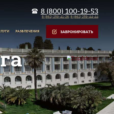
8 (800) 100-19-53
8 (862) 259-41-26
,
8 (862) 259-44-44
СЛУГИ
РАЗВЛЕЧЕНИЯ
ЗАБРОНИРОВАТЬ
га