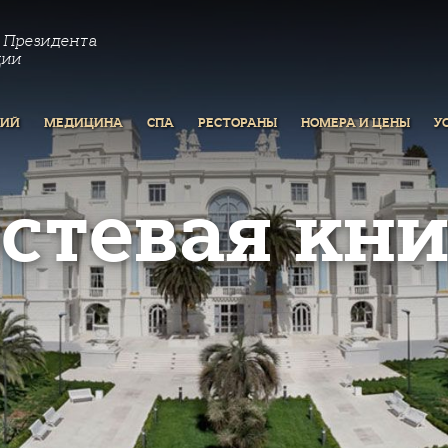
 Президента
ции
РИЙ
МЕДИЦИНА
СПА
РЕСТОРАНЫ
НОМЕРА И ЦЕНЫ
У
остевая кни