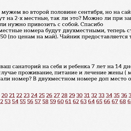
 мужем во второй половине сентября, но на сайт
т на 2-х местные, так ли это? Можно ли при за
или нужно привозить с собой. Спасибо
оместные номера будут двухместными, теперь с
250 (по ценам на май). Чайник предоставляется т
ваш санаторий на себя и ребенка 7 лет на 14 дн
лучае проживание, питание и лечение жены ( мы
вали номер? В двухместном номере доп место о
20
21
22
23
24
25
26
27
28
29
30
31
32
33
34
35
36
52
53
54
55
56
57
58
59
60
61
62
63
64
65
66
67
68
6