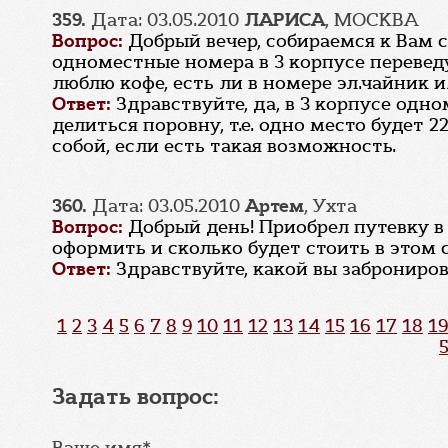
359.
Дата: 03.05.2010
ЛАРИСА
, МОСКВА
Вопрос:
Добрый вечер, собираемся к Вам с
одноместные номера в 3 корпусе переведу
люблю кофе, есть ли в номере эл.чайник 
Ответ:
Здравствуйте, да, в 3 корпусе одн
делиться поровну, т.е. одно место будет 2
собой, если есть такая возможность.
360.
Дата: 03.05.2010
Артем
, Ухта
Вопрос:
Добрый день! Приобрел путевку в 
оформить и сколько будет стоить в этом с
Ответ:
Здравствуйте, какой вы заброниро
1
2
3
4
5
6
7
8
9
10
11
12
13
14
15
16
17
18
19
Задать вопрос:
Ваше имя*