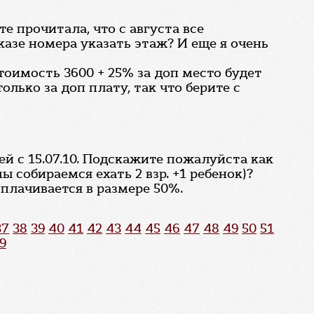
е прочитала, что с августа все
казе номера указать этаж? И еще я очень
тоимость 3600 + 25% за доп место будет
олько за доп плату, так что берите с
ей с 15.07.10. Подскажите пожалуйста как
 собираемся ехать 2 взр. +1 ребенок)?
плачивается в размере 50%.
37
38
39
40
41
42
43
44
45
46
47
48
49
50
51
9