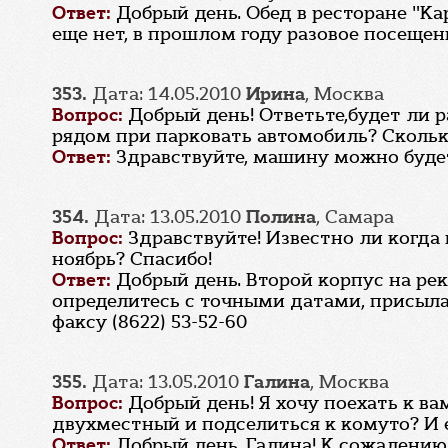
Ответ:
Добрый день. Обед в ресторане "Ка
еще нет, в прошлом году разовое посещен
353.
Дата: 14.05.2010
Ирина
, Москва
Вопрос:
Добрый день! Ответьте,будет ли р
рядом при парковать автомобиль? Сколько
Ответ:
Здравствуйте, машину можно будет
354.
Дата: 13.05.2010
Полина
, Самара
Вопрос:
Здравствуйте! Известно ли когда
ноябрь? Спасибо!
Ответ:
Добрый день. Второй корпус на рек
определитесь с точными датами, присыла
факсу (8622) 53-52-60
355.
Дата: 13.05.2010
Галина
, Москва
Вопрос:
Добрый день! Я хочу поехать к ва
двухместный и подселиться к комуто? И е
Ответ:
Добрый день, Галина! К сожалению