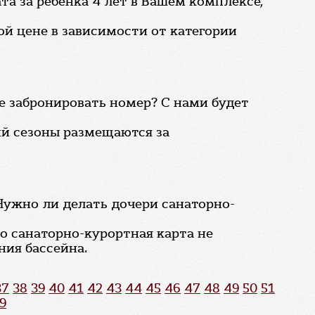
а за ребенка 4 лет в Вашем комплексе,
й цене в зависимости от категории
е забронировать номер? С нами будет
ий сезоны размещаются за
 Нужно ли делать дочери санаторно-
но санаторно-курортная карта не
ния бассейна.
37
38
39
40
41
42
43
44
45
46
47
48
49
50
51
9