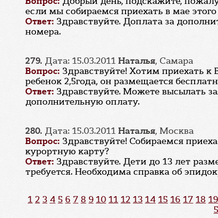
Вопрос:
Добрый день, подскажите, пожалу
если мы собираемся приехать в мае этого 
Ответ:
Здравствуйте. Доплата за дополни
номера.
279.
Дата: 15.03.2011
Наталья
, Самара
Вопрос:
Здравствуйте! Хотим приехать к 
ребенок 2,5года, он размещается бесплатн
Ответ:
Здравствуйте. Можете высылать за
дополнительную оплату.
280.
Дата: 15.03.2011
Наталья
, Москва
Вопрос:
Здравствуйте! Собираемся приехат
курортную карту?
Ответ:
Здравствуйте. Дети до 13 лет разм
требуется. Необходима справка об эпидо
1
2
3
4
5
6
7
8
9
10
11
12
13
14
15
16
17
18
19