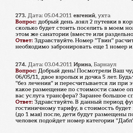
273.
Дата: 05.04.2011
евгений
, ухта
Вопрос:
добрый день .взял 2 путевки в кор
сколько будет стоить поселить в моем но
этом же санатории (вместе или раздельно 
Ответ:
Здравствуйте. Номер "Твин" расчит
необходимо забронировать еще 1 номер ил
274.
Дата: 03.04.2011
Ирина
, Барнаул
Вопрос:
Добрый день! Посмотрели Ваш чудн
06/05/11, двое взролых и дочка 5 лет. Бу
"без лечения" и пересчитывается ли при 
какое размещение по стоимости самое опт
вас услуга трансфера? Заранее большое с
Ответ:
Здравствуйте. В данный период ф
гостиничному тарифу, в стоимость будет 
(до 1 мая) после, дети будут размещены 
человек подойдет номер категории "Дабл"