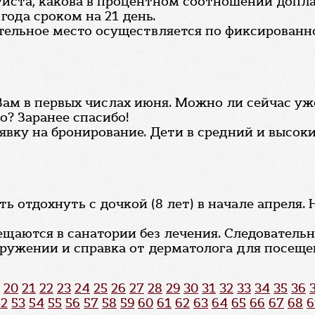
йста, какова в процентном соотношении доплат
года сроком на 21 день.
тельное место осуществляется по фиксированно
Вам в первых числах июня. Можно ли сейчас уж
о? Заранее спасибо!
явку на бронирование. Дети в средний и высок
ь отдохнуть с дочкой (8 лет) в начале апреля.
ещаются в санатории без лечения. Следователь
кружении и справка от дерматолога для посеще
20
21
22
23
24
25
26
27
28
29
30
31
32
33
34
35
36
52
53
54
55
56
57
58
59
60
61
62
63
64
65
66
67
68
6