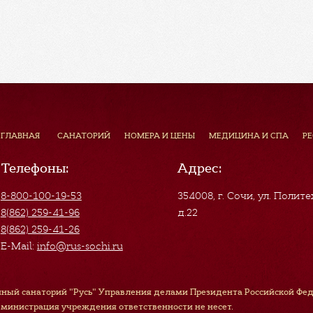
ГЛАВНАЯ
САНАТОРИЙ
НОМЕРА И ЦЕНЫ
МЕДИЦИНА И СПА
Р
Телефоны:
Адрес:
8-800-100-19-53
354008, г. Сочи
,
ул. Полите
8(862) 259-41-96
д.22
8(862) 259-41-26
E-Mail:
info@rus-sochi.ru
ный санаторий "Русь" Управления делами Президента Российской Феде
дминистрация учреждения ответственности не несет.