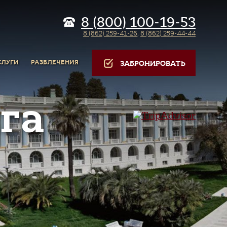
8 (800) 100-19-53
8 (862) 259-41-26
,
8 (862) 259-44-44
СЛУГИ
РАЗВЛЕЧЕНИЯ
ЗАБРОНИРОВАТЬ
га