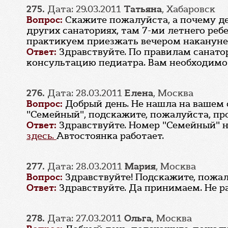
275.
Дата: 29.03.2011
Татьяна
, Хабаровск
Вопрос:
Скажите пожалуйста, а почему дет
других санаториях, там 7-ми летнего ребе
практикуем приезжать вечером накануне то
Ответ:
Здравствуйте. По правилам санато
консультацию педиатра. Вам необходимо з
276.
Дата: 28.03.2011
Елена
, Москва
Вопрос:
Добрый день. Не нашла на вашем
"Семейный", подскажите, пожалуйста, про
Ответ:
Здравствуйте. Номер "Семейный" 
здесь.
Автостоянка работает.
277.
Дата: 28.03.2011
Мария
, Москва
Вопрос:
Здравствуйте! Подскажите, пожал
Ответ:
Здравствуйте. Да принимаем. Не ра
278.
Дата: 27.03.2011
Ольга
, Москва