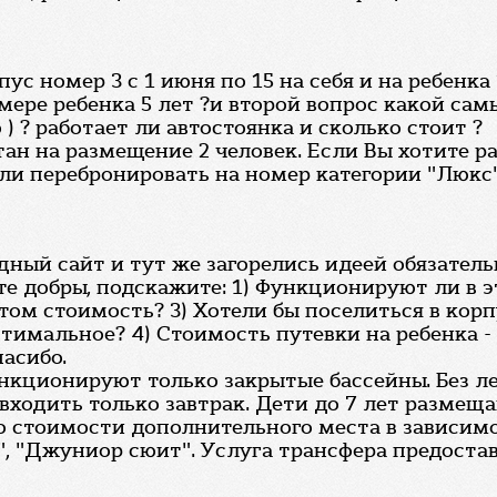
пус номер 3 с 1 июня по 15 на себя и на ребенк
мере ребенка 5 лет ?и второй вопрос какой са
) ? работает ли автостоянка и сколько стоит ?
ан на размещение 2 человек. Если Вы хотите ра
и перебронировать на номер категории "Люкс".
ый сайт и тут же загорелись идеей обязательно
дьте добры, подскажите: 1) Функционируют ли в
этом стоимость? 3) Хотели бы поселиться в кор
имальное? 4) Стоимость путевки на ребенка - 
пасибо.
ункционируют только закрытые бассейны. Без 
входить только завтрак. Дети до 7 лет размеща
по стоимости дополнительного места в зависим
, "Джуниор сюит". Услуга трансфера предостав