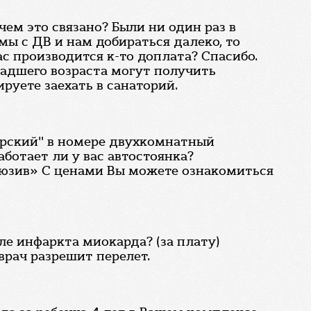
чем это связано? Были ни один раз в
 мы с ДВ и нам добираться далеко, то
ас производится к-то доплата? Спасибо.
ладшего возраста могут получить
руете заехать в санаторий.
орский" в номере двухкомнатный
ботает ли у вас автостоянка?
юзив» С ценами Вы можете ознакомиться
е инфаркта миокарда? (за плату)
врач разрешит перелет.