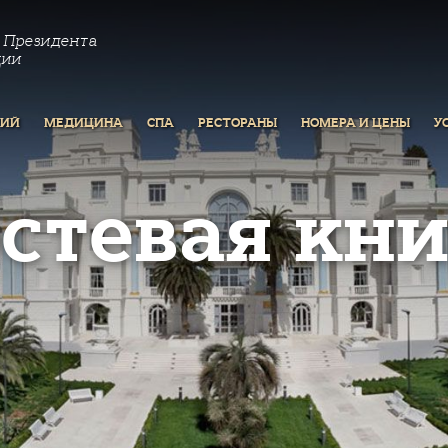
 Президента
ции
РИЙ
МЕДИЦИНА
СПА
РЕСТОРАНЫ
НОМЕРА И ЦЕНЫ
У
остевая кни