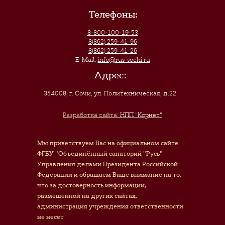
Телефоны:
8-800-100-19-53
8(862) 259-41-96
8(862) 259-41-26
E-Mail:
info@rus-sochi.ru
Адрес:
354008, г. Сочи
,
ул. Политехническая, д.22
Разработка сайта:
НПП "Корнет"
Мы приветствуем Вас на официальном сайте
ФГБУ "Объединённый санаторий "Русь"
Управления делами Президента Российской
Федерации и обращаем Ваше внимание на то,
что за достоверность информации,
размещенной на других сайтах,
администрация учреждения ответственности
не несет.