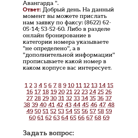
Авангарда ".
Ответ:
Добрый день. На данный
момент вы можете прислать
нам заявку по факсу: (8622) 62-
05-14; 53-52-60. Либо в разделе
онлайн бронирование в
категории номера указываете
"не определено", а в
"дополнительной информации"
прописываете какой номер в
каком корпусе вас интересует.
1
2
3
4
5
6
7
8
9
10
11
12
13
14
15
16
17
18
19
20
21
22
23
24
25
26
27
28
29
30
31
32
33
34
35
36
37
38
39
40
41
42
43
44
45
46
47
48
49
50
51
52
53
54
55
56
57
58
59
60
61
62
63
64
65
66
67
68
69
Задать вопрос: