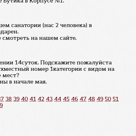
 Бутика в Корпусе №1.
ем санатории (нас 2 человека) в
дарен.
 смотреть на нашем сайте.
ечении 14суток. Подскажите пожалуйста
ухместный номер 1категории с видом на
е мест?
ны в начале мая.
37
38
39
40
41
42
43
44
45
46
47
48
49
50
51
9