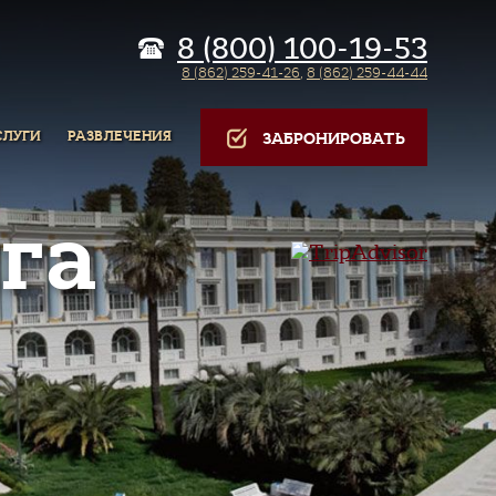
8 (800) 100-19-53
8 (862) 259-41-26
,
8 (862) 259-44-44
СЛУГИ
РАЗВЛЕЧЕНИЯ
ЗАБРОНИРОВАТЬ
га