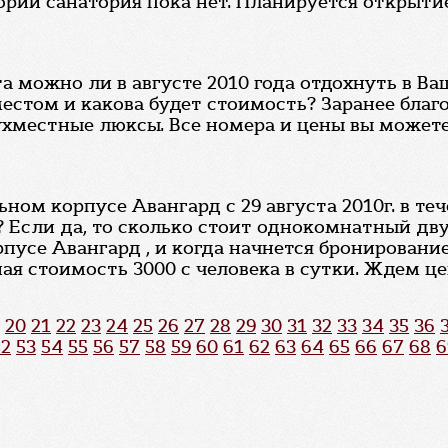
ории санатория пока нет. Планируется открытие
 можно ли в августе 2010 года отдохнуть в Ваш
стом и какова будет стоимость? Заранее благо
вухместные люксы. Все номера и цены вы можете
ьном корпусе Авангард с 29 августа 2010г. в т
 Если да, то сколько стоит однокомнатный дв
пусе Авангард , и когда начнется бронировани
ая стоимость 3000 с человека в сутки. Ждем це
20
21
22
23
24
25
26
27
28
29
30
31
32
33
34
35
36
52
53
54
55
56
57
58
59
60
61
62
63
64
65
66
67
68
6