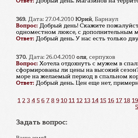
Ответ:
Добрый день. Магазинов на террит
369.
Дата: 27.04.2010
Юрий
, Барнаул
Вопрос:
Добрый день! Скажите пожалуйста
одноместном люксе, с дополнительным ме
Ответ:
Добрый день. У нас есть только д
370.
Дата: 26.04.2010
оля
, серпухов
Вопрос:
Хотела отдохнуть с мужем в спал
сформированы ли цены на высокий сезон?
море на желаемый период в спальном кор
Ответ:
Добрый день. Цен еще нет, примерн
1
2
3
4
5
6
7
8
9
10
11
12
13
14
15
16
17
18
19
Задать вопрос:
Ваше имя*