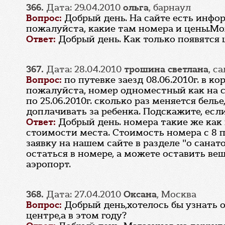
366.
Дата: 29.04.2010
ольга
, барнаул
Вопрос:
Добрый день. На сайте есть инфор
пожалуйста, какие там номера и цены.Мо
Ответ:
Добрый день. Как только появятся
367.
Дата: 28.04.2010
трошина светлана
, с
Вопрос:
по путевке заезд 08.06.2010г. в 
пожалуйста, номер одноместный как на ст
по 25.06.2010г. сколько раз меняется бель
доплачивать за ребенка. Подскажите, если
Ответ:
Добрый день. номера такие же как
стоимости места. Стоимость номера с 8 п
заявку на нашем сайте в разделе "о санат
остаться в номере, а можете оставить вещ
аэропорт.
368.
Дата: 27.04.2010
Оксана
, Москва
Вопрос:
Добрый день,хотелось бы узнать 
центре,а в этом году?