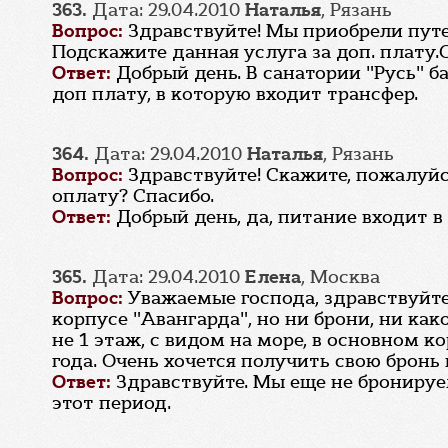
363.
Дата: 29.04.2010
Наталья
, Рязань
Вопрос:
Здравствуйте! Мы приобрели путев
Подскажите данная услуга за доп. плату.
Ответ:
Добрый день. В санатории "Русь" б
доп плату, в которую входит трансфер.
364.
Дата: 29.04.2010
Наталья
, Рязань
Вопрос:
Здравствуйте! Скажите, пожалуйс
оплату? Спасибо.
Ответ:
Добрый день, да, питание входит в
365.
Дата: 29.04.2010
Елена
, Москва
Вопрос:
Уважаемые господа, здравствуйте
корпусе "Авангарда", но ни брони, ни ка
не 1 этаж, с видом на море, в основном ко
года. Очень хочется получить свою бронь 
Ответ:
Здравствуйте. Мы еще не бронируем
этот период.