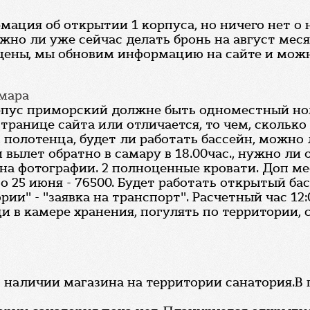
мация об открытии 1 корпуса, но ничего нет о
жно ли уже сейчас делать бронь на август мес
 цены, мы обновим информацию на сайте и можн
амара
корпус приморский должне быть одноместный ном
ранице сайта или отличается, то чем, сколько
е, полотенца, будет ли работать бассейн, можно
 вылет обратно в самару в 18.00час., нужно ли 
 на фотографии. 2 полноценные кровати. Доп ме
о 25 июня - 76500. Будет работать открытый ба
ории" - "заявка на транспорт". Расчетный час 12
и в камере хранения, погулять по территории, с
о наличии магазина на территории санатория.В