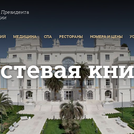
 Президента
ции
РИЙ
МЕДИЦИНА
СПА
РЕСТОРАНЫ
НОМЕРА И ЦЕНЫ
У
остевая кни