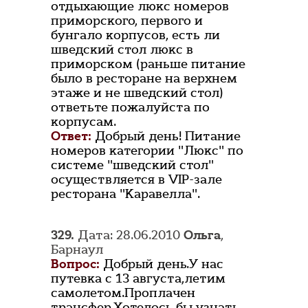
отдыхающие люкс номеров
приморского, первого и
бунгало корпусов, есть ли
шведский стол люкс в
приморском (раньше питание
было в ресторане на верхнем
этаже и не шведский стол)
ответьте пожалуйста по
корпусам.
Ответ:
Добрый день! Питание
номеров категории "Люкс" по
системе "шведский стол"
осуществляется в VIP-зале
ресторана "Каравелла".
329.
Дата: 28.06.2010
Ольга
,
Барнаул
Вопрос:
Добрый день.У нас
путевка с 13 августа,летим
самолетом.Проплачен
трансфер.Хотелось бы узнать