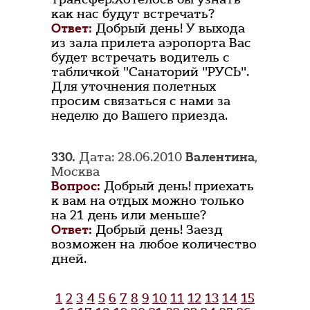
как нас будут встречать?
Ответ:
Добрый день! У выхода
из зала прилета аэропорта Вас
будет встречать водитель с
табличкой "Санаторий "РУСЬ".
Для уточнения полетных
просим связаться с нами за
неделю до Вашего приезда.
330.
Дата: 28.06.2010
Валентина
,
Москва
Вопрос:
Добрый день! приехать
к вам на отдых можно только
на 21 день или меньше?
Ответ:
Добрый день! Заезд
возможен на любое количество
дней.
1
2
3
4
5
6
7
8
9
10
11
12
13
14
15