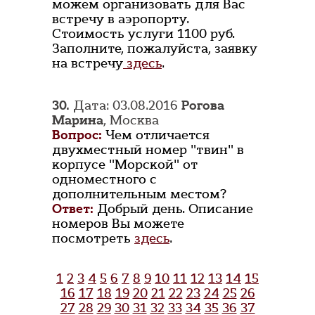
можем организовать для Вас
встречу в аэропорту.
Стоимость услуги 1100 руб.
Заполните, пожалуйста, заявку
на встречу
здесь
.
30.
Дата: 03.08.2016
Рогова
Марина
, Москва
Вопрос:
Чем отличается
двухместный номер "твин" в
корпусе "Морской" от
одноместного с
дополнительным местом?
Ответ:
Добрый день. Описание
номеров Вы можете
посмотреть
здесь
.
1
2
3
4
5
6
7
8
9
10
11
12
13
14
15
16
17
18
19
20
21
22
23
24
25
26
27
28
29
30
31
32
33
34
35
36
37