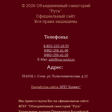
© 2026
Объединенный санаторий
“Русь”
.
Официальный сайт.
Все права защищены.
Телефоны:
8-800-100-19-53
8(862) 259-41-96
8(862) 259-41-26
E-Mail:
info@rus-sochi.ru
Адрес:
354008, г. Сочи
,
ул. Политехническая, д.22
Разработка сайта:
НПП "Корнет"
Мы приветствуем Вас на официальном сайте
ФГБУ "Объединённый санаторий "Русь"
Управления делами Президента Российской