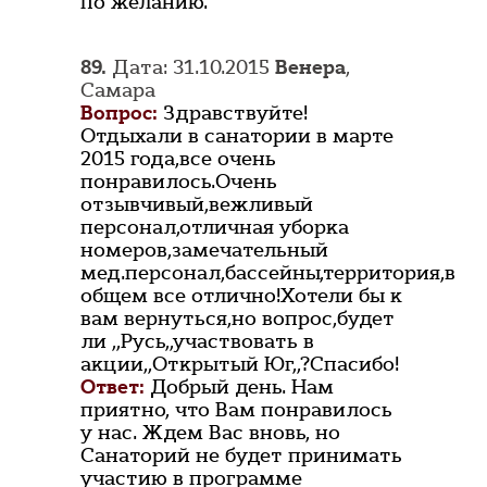
по желанию.
89.
Дата: 31.10.2015
Венера
,
Самара
Вопрос:
Здравствуйте!
Отдыхали в санатории в марте
2015 года,все очень
понравилось.Очень
отзывчивый,вежливый
персонал,отличная уборка
номеров,замечательный
мед.персонал,бассейны,территория,в
общем все отлично!Хотели бы к
вам вернуться,но вопрос,будет
ли ,,Русь,,участвовать в
акции,,Открытый Юг,,?Спасибо!
Ответ:
Добрый день. Нам
приятно, что Вам понравилось
у нас. Ждем Вас вновь, но
Санаторий не будет принимать
участию в программе