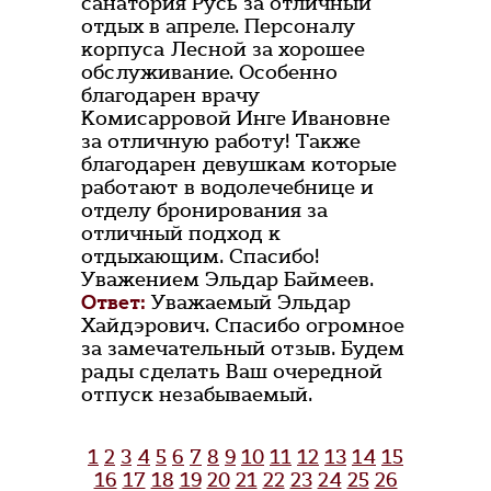
санатория Русь за отличный
отдых в апреле. Персоналу
корпуса Лесной за хорошее
обслуживание. Особенно
благодарен врачу
Комисарровой Инге Ивановне
за отличную работу! Также
благодарен девушкам которые
работают в водолечебнице и
отделу бронирования за
отличный подход к
отдыхающим. Спасибо!
Уважением Эльдар Баймеев.
Ответ:
Уважаемый Эльдар
Хайдэрович. Спасибо огромное
за замечательный отзыв. Будем
рады сделать Ваш очередной
отпуск незабываемый.
1
2
3
4
5
6
7
8
9
10
11
12
13
14
15
16
17
18
19
20
21
22
23
24
25
26