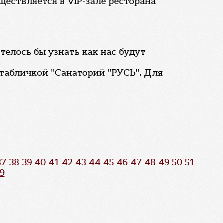
ествляется в VIP-зале ресторана
телось бы узнать как нас будут
 табличкой "Санаторий "РУСЬ". Для
37
38
39
40
41
42
43
44
45
46
47
48
49
50
51
9