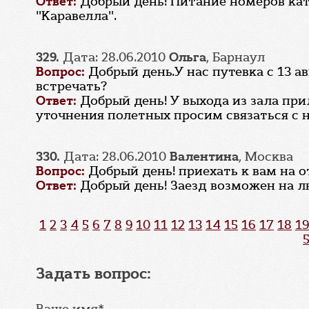
Ответ:
Добрый день! Питание номеров кат
"Каравелла".
329.
Дата: 28.06.2010
Ольга
, Барнаул
Вопрос:
Добрый день.У нас путевка с 13 
встречать?
Ответ:
Добрый день! У выхода из зала при
уточнения полетных просим связаться с н
330.
Дата: 28.06.2010
Валентина
, Москва
Вопрос:
Добрый день! приехать к вам на 
Ответ:
Добрый день! Заезд возможен на л
1
2
3
4
5
6
7
8
9
10
11
12
13
14
15
16
17
18
19
Задать вопрос:
Ваше имя*