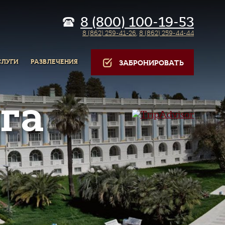
8 (800) 100-19-53
8 (862) 259-41-26
,
8 (862) 259-44-44
СЛУГИ
РАЗВЛЕЧЕНИЯ
ЗАБРОНИРОВАТЬ
га