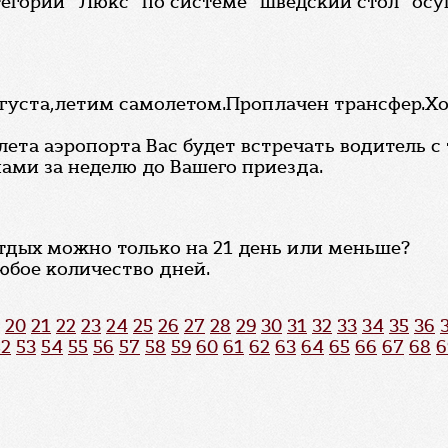
егории "Люкс" по системе "шведский стол" осущ
августа,летим самолетом.Проплачен трансфер.Хо
лета аэропорта Вас будет встречать водитель с
ами за неделю до Вашего приезда.
отдых можно только на 21 день или меньше?
юбое количество дней.
20
21
22
23
24
25
26
27
28
29
30
31
32
33
34
35
36
52
53
54
55
56
57
58
59
60
61
62
63
64
65
66
67
68
6