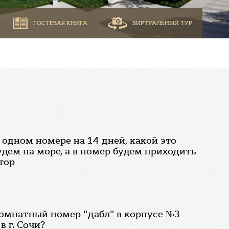
ГОСТЕВАЯ КНИГА
ВИРТУАЛЬНЫЙ ТУР
 одном номере на 14 дней, какой это
удем на море, а в номер будем приходить
тор
омнатный номер "дабл" в корпусе №3
в г. Сочи?