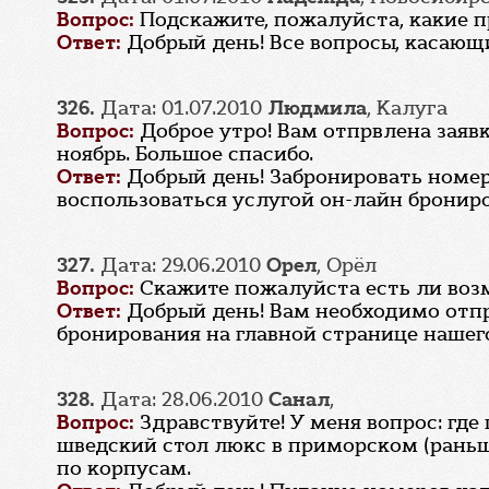
Вопрос:
Подскажите, пожалуйста, какие п
Ответ:
Добрый день! Все вопросы, касающи
326.
Дата: 01.07.2010
Людмила
, Калуга
Вопрос:
Доброе утро! Вам отпрвлена заявк
ноябрь. Большое спасибо.
Ответ:
Добрый день! Забронировать номер 
воспользоваться услугой он-лайн брониро
327.
Дата: 29.06.2010
Орел
, Орёл
Вопрос:
Скажите пожалуйста есть ли возм
Ответ:
Добрый день! Вам необходимо отпра
бронирования на главной странице нашего
328.
Дата: 28.06.2010
Санал
,
Вопрос:
Здравствуйте! У меня вопрос: гд
шведский стол люкс в приморском (раньш
по корпусам.