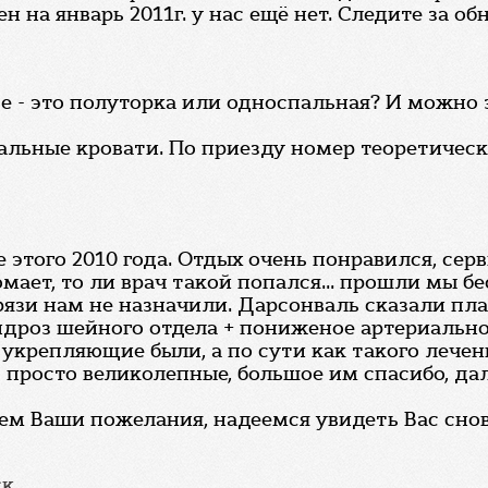
 на январь 2011г. у нас ещё нет. Следите за о
се - это полуторка или односпальная? И можн
альные кровати. По приезду номер теоретичес
 этого 2010 года. Отдых очень понравился, сер
омает, то ли врач такой попался... прошли мы б
грязи нам не назначили. Дарсонваль сказали пл
ондроз шейного отдела + пониженое артериальн
укрепляющие были, а по сути как такого лечени
с просто великолепные, большое им спасибо, д
тем Ваши пожелания, надеемся увидеть Вас снов
ск