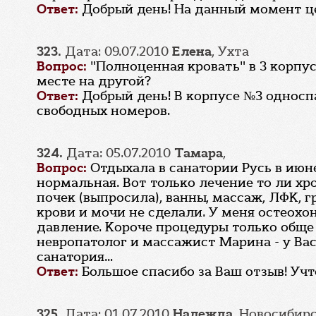
Ответ:
Добрый день! На данный момент цен
323.
Дата: 09.07.2010
Елена
, Ухта
Вопрос:
"Полноценная кровать" в 3 корпу
месте на другой?
Ответ:
Добрый день! В корпусе №3 односп
свободных номеров.
324.
Дата: 05.07.2010
Тамара
,
Вопрос:
Отдыхала в санатории Русь в июне
нормальная. Вот только лечение то ли хр
почек (выпросила), ванны, массаж, ЛФК, 
крови и мочи не сделали. У меня остеох
давление. Короче процедуры только обще 
невропатолог и массажист Марина - у Ва
санатория...
Ответ:
Большое спасибо за Ваш отзыв! Уч
325.
Дата: 01.07.2010
Надежда
, Новосибир