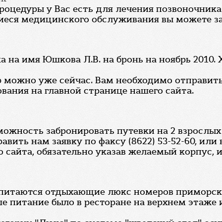
роцедуры у Вас есть для лечения позвоночника
еся медицинского обслуживания вы можете зада
а на имя Юшкова Л.В. на бронь на ноябрь 2010. 
можно уже сейчас. Вам необходимо отправить н
вания на главной странице нашего сайта.
ожность забронировать путевки на 2 взрослых с
вить нам заявку по факсу (8622) 53-52-60, или
 сайта, обязательно указав желаемый корпус, 
е питаются отдыхающие люкс номеров приморског
е питание было в ресторане на верхнем этаже 