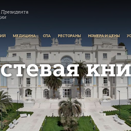
 Президента
ции
РИЙ
МЕДИЦИНА
СПА
РЕСТОРАНЫ
НОМЕРА И ЦЕНЫ
У
остевая кни