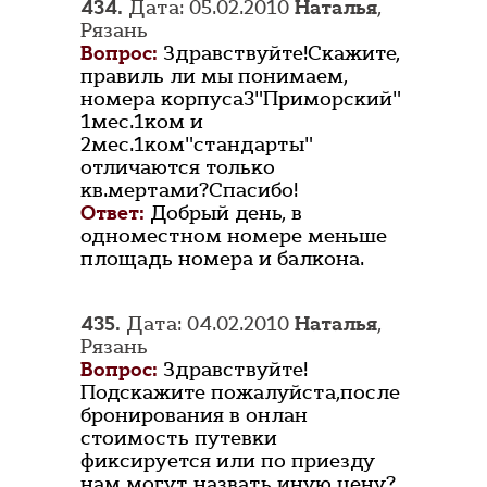
434.
Дата: 05.02.2010
Наталья
,
Рязань
Вопрос:
Здравствуйте!Скажите,
правиль ли мы понимаем,
номера корпуса3"Приморский"
1мес.1ком и
2мес.1ком"стандарты"
отличаются только
кв.мертами?Спасибо!
Ответ:
Добрый день, в
одноместном номере меньше
площадь номера и балкона.
435.
Дата: 04.02.2010
Наталья
,
Рязань
Вопрос:
Здравствуйте!
Подскажите пожалуйста,после
бронирования в онлан
стоимость путевки
фиксируется или по приезду
нам могут назвать иную цену?