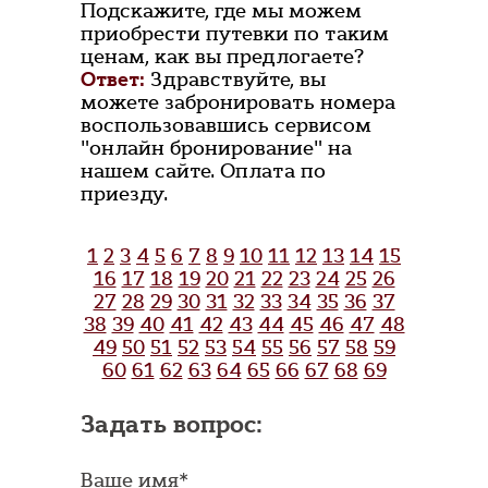
Подскажите, где мы можем
приобрести путевки по таким
ценам, как вы предлогаете?
Ответ:
Здравствуйте, вы
можете забронировать номера
воспользовавшись сервисом
"онлайн бронирование" на
нашем сайте. Оплата по
приезду.
1
2
3
4
5
6
7
8
9
10
11
12
13
14
15
16
17
18
19
20
21
22
23
24
25
26
27
28
29
30
31
32
33
34
35
36
37
38
39
40
41
42
43
44
45
46
47
48
49
50
51
52
53
54
55
56
57
58
59
60
61
62
63
64
65
66
67
68
69
Задать вопрос:
Ваше имя*