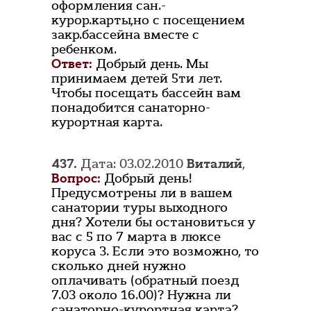
оформления сан.-
курор.карты,но с посещением
закр.бассейна вместе с
ребенком.
Ответ:
Добрый день. Мы
принимаем детей 5ти лет.
Чтобы посещать бассейн вам
понадобится санаторно-
курортная карта.
437.
Дата: 03.02.2010
Виталий
,
Вопрос:
Добрый день!
Предусмотрены ли в вашем
санатории туры выходного
дня? Хотели бы остановиться у
вас с 5 по 7 марта в люксе
коруса 3. Если это возможно, то
сколько дней нужно
оплачивать (обратный поезд
7.03 около 16.00)? Нужна ли
санаторно-курортная карта?