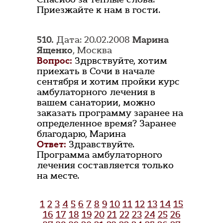
Приезжайте к нам в гости.
510.
Дата: 20.02.2008
Марина
Ященко
, Москва
Вопрос:
Здрвствуйте, хотим
приехать в Сочи в начале
сентября и хотим пройки курс
амбулаторного лечения в
вашем санатории, можно
заказать программу заранее на
определенное время? Заранее
благодарю, Марина
Ответ:
Здравствуйте.
Программа амбулаторного
лечения составляется только
на месте.
1
2
3
4
5
6
7
8
9
10
11
12
13
14
15
16
17
18
19
20
21
22
23
24
25
26