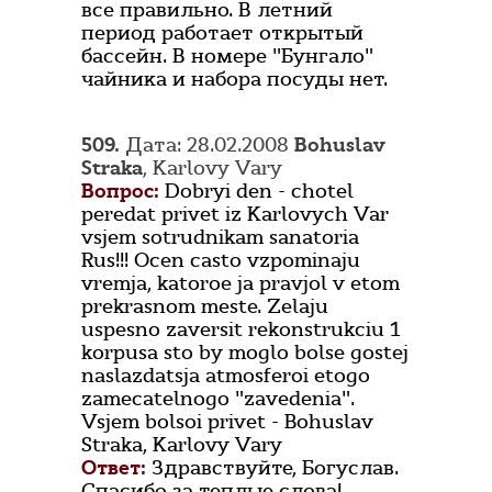
все правильно. В летний
период работает открытый
бассейн. В номере "Бунгало"
чайника и набора посуды нет.
509.
Дата: 28.02.2008
Bohuslav
Straka
, Karlovy Vary
Вопрос:
Dobryi den - chotel
peredat privet iz Karlovych Var
vsjem sotrudnikam sanatoria
Rus!!! Ocen casto vzpominaju
vremja, katoroe ja pravjol v etom
prekrasnom meste. Zelaju
uspesno zaversit rekonstrukciu 1
korpusa sto by moglo bolse gostej
naslazdatsja atmosferoi etogo
zamecatelnogo "zavedenia".
Vsjem bolsoi privet - Bohuslav
Straka, Karlovy Vary
Ответ:
Здравствуйте, Богуслав.
Спасибо за теплые слова!