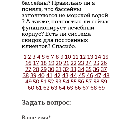
бассейны? Правильно ли я
поняла, что бассейны
заполняются не морской водой
? А также, полностью ли сейчас
функционирует лечебный
корпус? Есть ли система
скидок для постоянных
клиентов? Спасибо.
1
2
3
4
5
6
7
8
9
10
11
12
13
14
15
16
17
18
19
20
21
22
23
24
25
26
27
28
29
30
31
32
33
34
35
36
37
38
39
40
41
42
43
44
45
46
47
48
49
50
51
52
53
54
55
56
57
58
59
60
61
62
63
64
65
66
67
68
69
Задать вопрос:
Ваше имя*