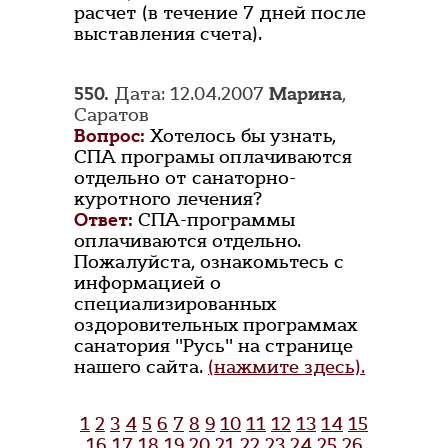
расчет (в течение 7 дней после
выставления счета).
550.
Дата: 12.04.2007
Марина
,
Саратов
Вопрос:
Хотелось бы узнать,
СПА програмы оплачиваются
отдельно от санаторно-
куротного лечения?
Ответ:
СПА-программы
оплачиваются отдельно.
Пожалуйста, ознакомьтесь с
информацией о
специализированных
оздоровительных программах
санатория "Русь" на странице
нашего сайта.
(нажмите здесь).
1
2
3
4
5
6
7
8
9
10
11
12
13
14
15
16
17
18
19
20
21
22
23
24
25
26