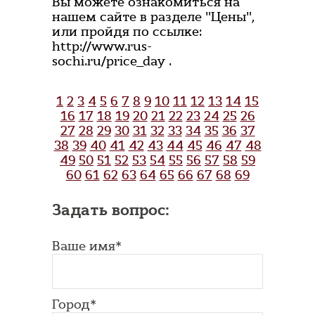
Вы можете ознакомиться на
нашем сайте в разделе "Цены",
или пройдя по ссылке:
http://www.rus-
sochi.ru/price_day .
1
2
3
4
5
6
7
8
9
10
11
12
13
14
15
16
17
18
19
20
21
22
23
24
25
26
27
28
29
30
31
32
33
34
35
36
37
38
39
40
41
42
43
44
45
46
47
48
49
50
51
52
53
54
55
56
57
58
59
60
61
62
63
64
65
66
67
68
69
Задать вопрос:
Ваше имя*
Город*