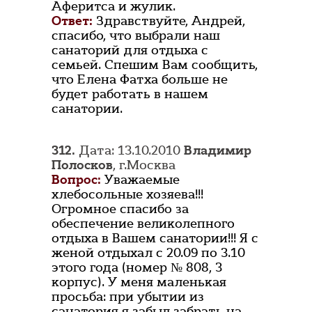
Аферитса и жулик.
Ответ:
Здравствуйте, Андрей,
спасибо, что выбрали наш
санаторий для отдыха с
семьей. Спешим Вам сообщить,
что Елена Фатха больше не
будет работать в нашем
санатории.
312.
Дата: 13.10.2010
Владимир
Полосков
, г.Москва
Вопрос:
Уважаемые
хлебосольные хозяева!!!
Огромное спасибо за
обеспечение великолепного
отдыха в Вашем санатории!!! Я с
женой отдыхал с 20.09 по 3.10
этого года (номер № 808, 3
корпус). У меня маленькая
просьба: при убытии из
санатория я забыл забрать на