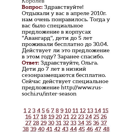
Королёв
Вопрос:
Здравствуйте!
Отдыхали у вас в апреле 2010г.
нам очень понравилось. Тогда у
вас было специальное
предложение в корпусах
"Авангард", дети до 5 лет
проживали бесплатно до 30.04.
Действует ли это предложение
в этом году? Заранее спасибо.
Ответ:
Здравствуйте, Ольга.
Дети до 7 лет в низкий
сезонразмещаются бесплатно.
Сейчас действует специальное
предложение http://www.rus-
sochi.ru/inter-season
1
2
3
4
5
6
7
8
9
10
11
12
13
14
15
16
17
18
19
20
21
22
23
24
25
26
27
28
29
30
31
32
33
34
35
36
37
38
39
40
41
42
43
44
45
46
47
48