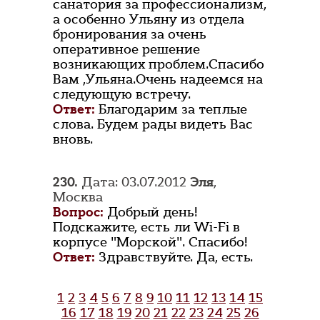
санатория за профессионализм,
а особенно Ульяну из отдела
бронирования за очень
оперативное решение
возникающих проблем.Спасибо
Вам ,Ульяна.Очень надеемся на
следующую встречу.
Ответ:
Благодарим за теплые
слова. Будем рады видеть Вас
вновь.
230.
Дата: 03.07.2012
Эля
,
Москва
Вопрос:
Добрый день!
Подскажите, есть ли Wi-Fi в
корпусе "Морской". Спасибо!
Ответ:
Здравствуйте. Да, есть.
1
2
3
4
5
6
7
8
9
10
11
12
13
14
15
16
17
18
19
20
21
22
23
24
25
26