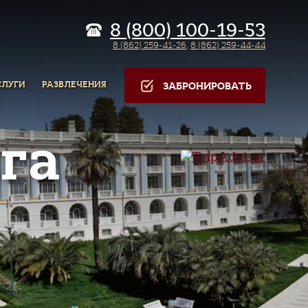
8 (800) 100-19-53
8 (862) 259-41-26
,
8 (862) 259-44-44
СЛУГИ
РАЗВЛЕЧЕНИЯ
ЗАБРОНИРОВАТЬ
га