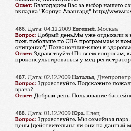
Ответ:
Благодарим Вас за выбор нашего с
вкладка "Корпус Авангард" http://www.rus
486.
Дата: 04.12.2009
Eвгений
, Москва
Вопрос:
Добрый день.Мы уже отдыхали в 
пож. побольше по СПА программам и ко
очищение","Позвоночник-ключ к здоровью"
Ответ:
Здравствуйте! По всем вопросам,
проконсультироваться у мед регистратора 
487.
Дата: 02.12.2009
Наталья
, Днепропетр
Вопрос:
Здравствуйте. Подскажите пожалу
врача?
Ответ:
Добрый день. Пользование бассейн
488.
Дата: 01.12.2009
Юра
, Елец
Вопрос:
Здравствуйте. Мы семейная пара. 
цены (действительны ли они на данный мо