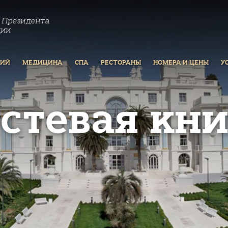
 Президента
ции
РИЙ
МЕДИЦИНА
СПА
РЕСТОРАНЫ
НОМЕРА И ЦЕНЫ
У
остевая кни