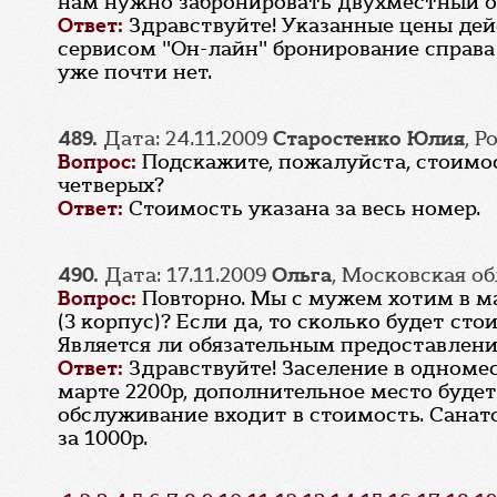
нам нужно забронировать двухместный о
Ответ:
Здравствуйте! Указанные цены де
сервисом "Он-лайн" бронирование справа 
уже почти нет.
489.
Дата: 24.11.2009
Старостенко Юлия
, 
Вопрос:
Подскажите, пожалуйста, стоимос
четверых?
Ответ:
Стоимость указана за весь номер.
490.
Дата: 17.11.2009
Ольга
, Московская о
Вопрос:
Повторно. Мы с мужем хотим в ма
(3 корпус)? Если да, то сколько будет с
Является ли обязательным предоставлени
Ответ:
Здравствуйте! Заселение в одноме
марте 2200р, дополнительное место будет
обслуживание входит в стоимость. Санато
за 1000р.