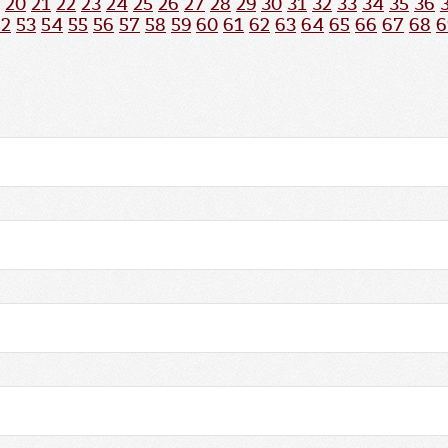
20
21
22
23
24
25
26
27
28
29
30
31
32
33
34
35
36
52
53
54
55
56
57
58
59
60
61
62
63
64
65
66
67
68
6