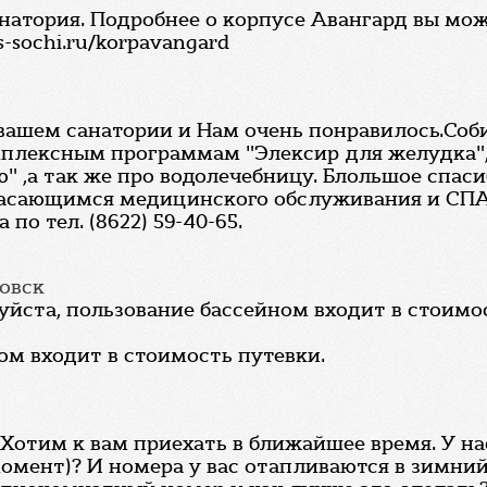
анатория. Подробнее о корпусе Авангард вы мо
-sochi.ru/korpavangard
вашем санатории и Нам очень понравилось.Соб
мплексным программам "Элексир для желудка"
 ,а так же про водолечебницу. Блольшое спасибо
 касающимся медицинского обслуживания и СПА
по тел. (8622) 59-40-65.
овск
йста, пользование бассейном входит в стоимо
ом входит в стоимость путевки.
Хотим к вам приехать в ближайшее время. У нас 
мент)? И номера у вас отапливаются в зимний 