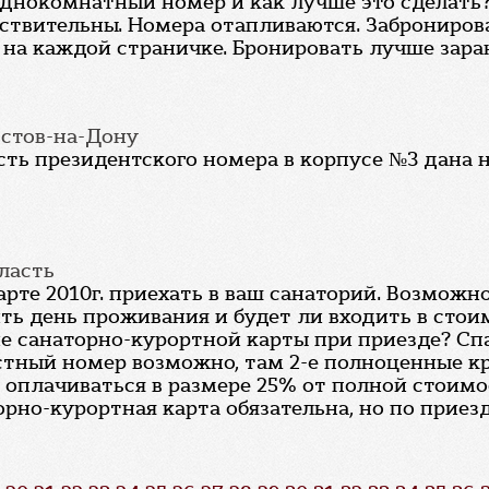
днокомнатный номер и как лучше это сделать
йствительны. Номера отапливаются. Заброниро
на каждой страничке. Бронировать лучше заран
Ростов-на-Дону
ть президентского номера в корпусе №3 дана н
бласть
рте 2010г. приехать в ваш санаторий. Возможн
тоить день проживания и будет ли входить в с
е санаторно-курортной карты при приезде? Спа
стный номер возможно, там 2-е полноценные кр
 оплачиваться в размере 25% от полной стоимос
рно-курортная карта обязательна, но по приез