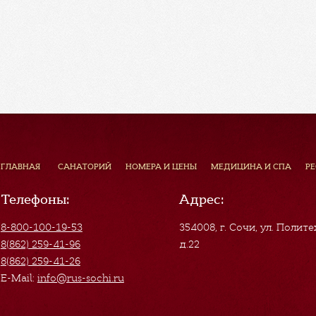
ГЛАВНАЯ
САНАТОРИЙ
НОМЕРА И ЦЕНЫ
МЕДИЦИНА И СПА
Р
Телефоны:
Адрес:
8-800-100-19-53
354008, г. Сочи
,
ул. Полите
8(862) 259-41-96
д.22
8(862) 259-41-26
E-Mail:
info@rus-sochi.ru