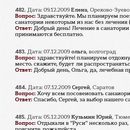
482.
Дата: 09.12.2009
Елена
, Орехово-Зуево
Вопрос:
Здравствуйте. Мы планируем поез
санатории некоторым из нас без лечения 
Ответ:
Добрый день! Лечение в санатории 
принимаются бесплатно.
483.
Дата: 07.12.2009
ольга
, волгоград
Вопрос:
здравствуйте! планируем отдохну
место. скажите, будет ли распространять
Ответ:
Добрый день, Ольга, да, лечебная 
484.
Дата: 07.12.2009
Сергей
, Саратов
Вопрос:
Хочу всем посовеиовать санаиори
Ответ:
Спасибо, Сергей, за выбор нашего с
485.
Дата: 05.12.2009
Кузьмин Юрий
, Тюм
Вопрос:
Отдыхали в "Руси" несколько раз
поясните, пожалуйста.