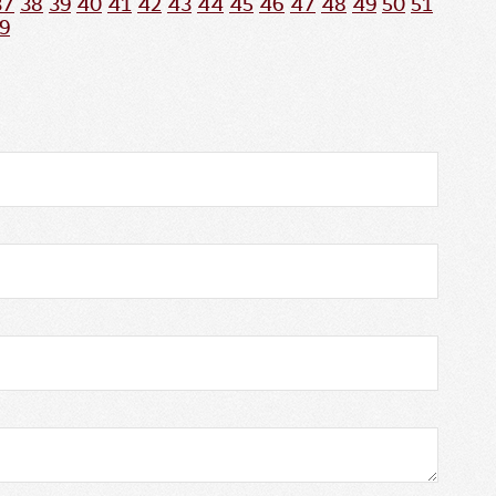
37
38
39
40
41
42
43
44
45
46
47
48
49
50
51
9