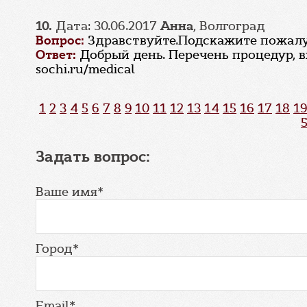
10.
Дата: 30.06.2017
Анна
, Волгоград
Вопрос:
Здравствуйте.Подскажите пожалуй
Ответ:
Добрый день. Перечень процедур, 
sochi.ru/medical
1
2
3
4
5
6
7
8
9
10
11
12
13
14
15
16
17
18
19
Задать вопрос:
Ваше имя*
Город*
Email*