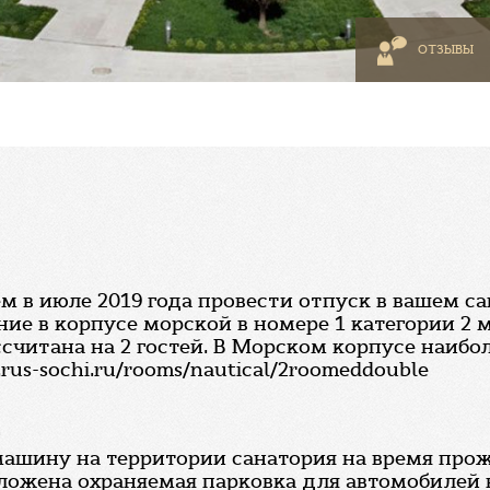
ОТЗЫВЫ
м в июле 2019 года провести отпуск в вашем са
ние в корпусе морской в номере 1 категории 2
ссчитана на 2 гостей. В Морском корпусе наибо
s-sochi.ru/rooms/nautical/2roomeddouble
г
ашину на территории санатория на время прож
ложена охраняемая парковка для автомобилей н