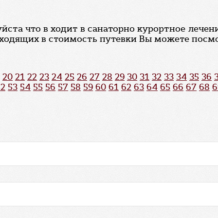
ста что в ходит в санаторно курортное лечени
входящих в стоимость путевки Вы можете посмо
20
21
22
23
24
25
26
27
28
29
30
31
32
33
34
35
36
52
53
54
55
56
57
58
59
60
61
62
63
64
65
66
67
68
6