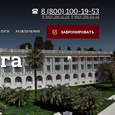
8 (800) 100-19-53
8 (862) 259-41-26
,
8 (862) 259-44-44
СЛУГИ
РАЗВЛЕЧЕНИЯ
ЗАБРОНИРОВАТЬ
га