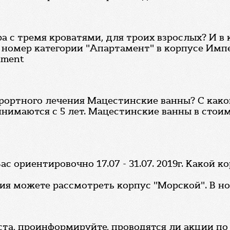
ра с тремя кроватями, для троих взрослых? И в
номер категории "Апартамент" в корпусе Импер
tment
рортного лечения Мацестинские ванны? С како
инимаются с 5 лет. Мацестинские ванны в стоим
с ориентировочно 17.07 - 31.07. 2019г. Какой 
ия можете рассмотреть корпус "Морской". В н
та, проинформируйте, проводятся ли акции по