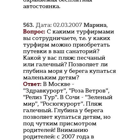
автостоянка.
563.
Дата: 02.03.2007
Марина
,
Вопрос:
С какими турфирмами
вы сотрудничаете, т.е. у каких
турфирм можно приобретать
путевки в ваш санаторий?
Какой у вас пляж: песчаный
или галечный? Позволяет ли
глубина моря у берега купаться
маленьким детям?
Ответ:
В Москве -
"Здравкурорт", "Роза Ветров",
"Релиз Тур". В Сочи - "Зеленый
мир", "Росюгкурорт". Пляж
галечный. Глубина у берега
позволяет купаться детям, но
под чутким присмотром
родителей! Вниманию
родителей: с 2007 года в