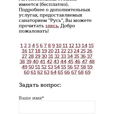
имеется (бесплатно).
Подробнее о дополнительных
услугах, предоставляемых
санаторием "Русь", Вы можете
прочитать
здесь.
Добро
пожаловать!
1
2
3
4
5
6
7
8
9
10
11
12
13
14
15
16
17
18
19
20
21
22
23
24
25
26
27
28
29
30
31
32
33
34
35
36
37
38
39
40
41
42
43
44
45
46
47
48
49
50
51
52
53
54
55
56
57
58
59
60
61
62
63
64
65
66
67
68
69
Задать вопрос:
Ваше имя*