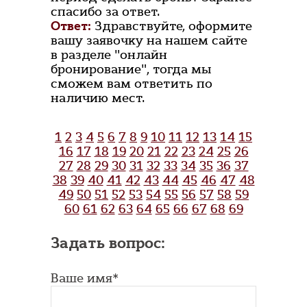
спасибо за ответ.
Ответ:
Здравствуйте, оформите
вашу заявочку на нашем сайте
в разделе "онлайн
бронирование", тогда мы
сможем вам ответить по
наличию мест.
1
2
3
4
5
6
7
8
9
10
11
12
13
14
15
16
17
18
19
20
21
22
23
24
25
26
27
28
29
30
31
32
33
34
35
36
37
38
39
40
41
42
43
44
45
46
47
48
49
50
51
52
53
54
55
56
57
58
59
60
61
62
63
64
65
66
67
68
69
Задать вопрос:
Ваше имя*