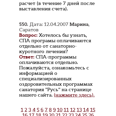
расчет (в течение 7 дней после
выставления счета).
550.
Дата: 12.04.2007
Марина
,
Саратов
Вопрос:
Хотелось бы узнать,
СПА програмы оплачиваются
отдельно от санаторно-
куротного лечения?
Ответ:
СПА-программы
оплачиваются отдельно.
Пожалуйста, ознакомьтесь с
информацией о
специализированных
оздоровительных программах
санатория "Русь" на странице
нашего сайта.
(нажмите здесь).
1
2
3
4
5
6
7
8
9
10
11
12
13
14
15
16
17
18
19
20
21
22
23
24
25
26