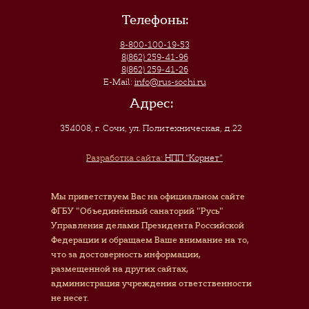
Телефоны:
8-800-100-19-53
8(862) 259-41-96
8(862) 259-41-26
E-Mail:
info@rus-sochi.ru
Адрес:
354008, г. Сочи
,
ул. Политехническая, д.22
Разработка сайта:
НПП "Корнет"
Мы приветствуем Вас на официальном сайте
ФГБУ "Объединённый санаторий "Русь"
Управления делами Президента Российской
Федерации и обращаем Ваше внимание на то,
что за достоверность информации,
размещенной на других сайтах,
администрация учреждения ответственности
не несет.