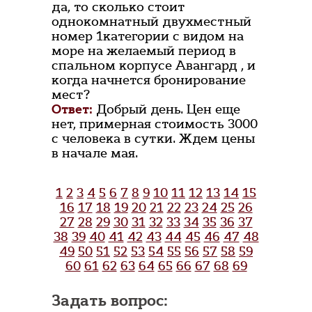
да, то сколько стоит
однокомнатный двухместный
номер 1категории с видом на
море на желаемый период в
спальном корпусе Авангард , и
когда начнется бронирование
мест?
Ответ:
Добрый день. Цен еще
нет, примерная стоимость 3000
с человека в сутки. Ждем цены
в начале мая.
1
2
3
4
5
6
7
8
9
10
11
12
13
14
15
16
17
18
19
20
21
22
23
24
25
26
27
28
29
30
31
32
33
34
35
36
37
38
39
40
41
42
43
44
45
46
47
48
49
50
51
52
53
54
55
56
57
58
59
60
61
62
63
64
65
66
67
68
69
Задать вопрос: