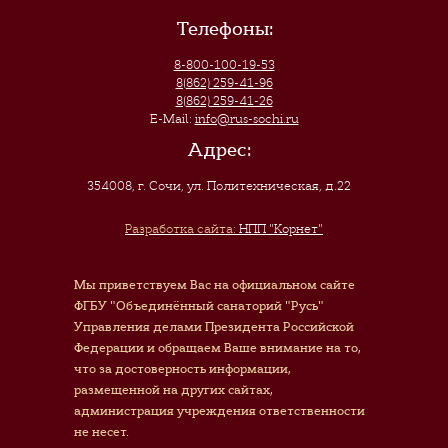
Телефоны:
8-800-100-19-53
8(862) 259-41-96
8(862) 259-41-26
E-Mail:
info@rus-sochi.ru
Адрес:
354008, г. Сочи
,
ул. Политехническая, д.22
Разработка сайта:
НПП "Корнет"
Мы приветствуем Вас на официальном сайте
ФГБУ "Объединённый санаторий "Русь"
Управления делами Президента Российской
Федерации и обращаем Ваше внимание на то,
что за достоверность информации,
размещенной на других сайтах,
администрация учреждения ответственности
не несет.