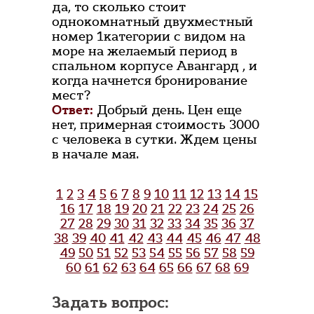
да, то сколько стоит
однокомнатный двухместный
номер 1категории с видом на
море на желаемый период в
спальном корпусе Авангард , и
когда начнется бронирование
мест?
Ответ:
Добрый день. Цен еще
нет, примерная стоимость 3000
с человека в сутки. Ждем цены
в начале мая.
1
2
3
4
5
6
7
8
9
10
11
12
13
14
15
16
17
18
19
20
21
22
23
24
25
26
27
28
29
30
31
32
33
34
35
36
37
38
39
40
41
42
43
44
45
46
47
48
49
50
51
52
53
54
55
56
57
58
59
60
61
62
63
64
65
66
67
68
69
Задать вопрос: