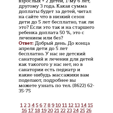
взрослых + 2 детей, 1-му 6 лет,
другому 3 года. Какая сумма
доплаты будет за детей, читал
на сайте что в низкий сезон
дети до 5 лет бесплатно, так ли
это? Если это так и на старшего
ребенка доплата 50 %, это с
лечением или без?
Ответ:
Добрый день. До конца
апреля дети до 5 лет
бесплатно. У нас не детский
санаторий и лечения для детей
как такогого у нас нет, но в
санатории есть педиатр и
какие-нибудь массажики вам
поделают, подробнее вы
можете узнать по тел. (8622) 62-
35-75
1
2
3
4
5
6
7
8
9
10
11
12
13
14
15
16
17
18
19
20
21
22
23
24
25
26