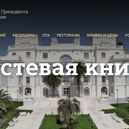
 Президента
ции
РИЙ
МЕДИЦИНА
СПА
РЕСТОРАНЫ
НОМЕРА И ЦЕНЫ
У
остевая кни