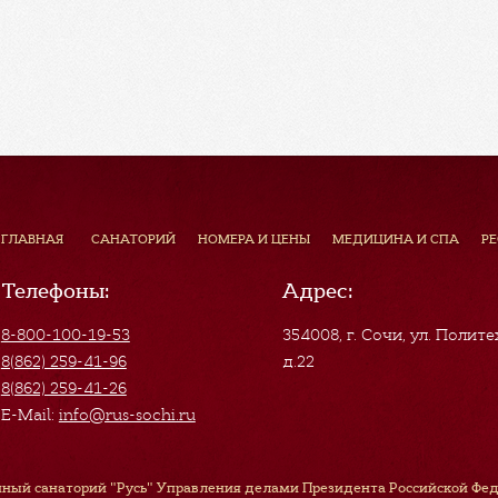
ГЛАВНАЯ
САНАТОРИЙ
НОМЕРА И ЦЕНЫ
МЕДИЦИНА И СПА
Р
Телефоны:
Адрес:
8-800-100-19-53
354008, г. Сочи
,
ул. Полите
8(862) 259-41-96
д.22
8(862) 259-41-26
E-Mail:
info@rus-sochi.ru
ный санаторий "Русь" Управления делами Президента Российской Феде