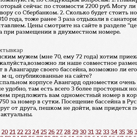
оторый сейчас по стоимости 2200 руб. Могу ли
говору со Сбербанком. 2. Сколько будет стоить 
010 года, тоже ранее 3 раза отдыхали в санатор
ставляем. Цены смотрите на сайте в разделе "ц
а при размещении в двухместном номере.
ыктывкар
ким мужем (мне 70, ему 72 года) хотим приеха
ожалуйста,возможно ли наше совместное разме
ет в Авангарде своего бассейна, возможно ли е
 м-ц, опубликованные на сайте?
В спальном корпусе Авангард одноместки очен
не удобно, там есть всего 3 более просторных 
жем предложить вам одноместный номер в корп
50 за номер в сутки. Посещение бассейна в Рус
руг от друга, пешком не дойти, вам придется 
 актуальны.
20
21
22
23
24
25
26
27
28
29
30
31
32
33
34
35
36