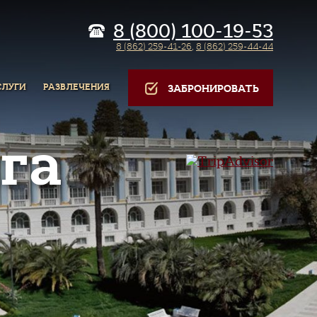
8 (800) 100-19-53
8 (862) 259-41-26
,
8 (862) 259-44-44
СЛУГИ
РАЗВЛЕЧЕНИЯ
ЗАБРОНИРОВАТЬ
га