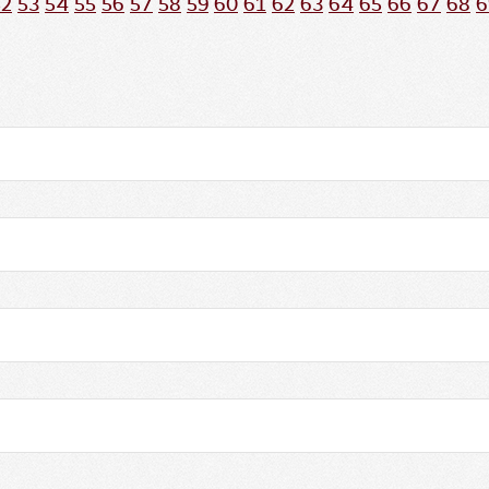
52
53
54
55
56
57
58
59
60
61
62
63
64
65
66
67
68
6