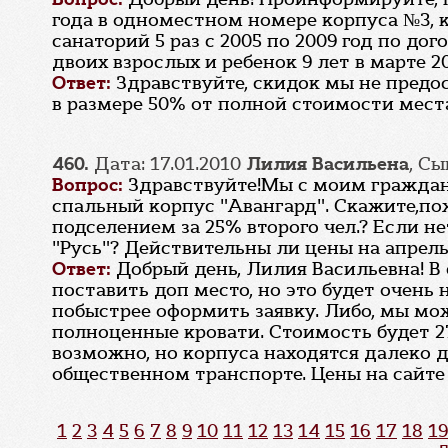
года в одноместном номере корпуса №3, к
санаторий 5 раз с 2005 по 2009 год по до
двоих взрослых и ребенок 9 лет в марте 2
Ответ:
Здравствуйте, скидок мы не предо
в размере 50% от полной стоимости мест
460.
Дата: 17.01.2010
Лилия Васильена
, С
Вопрос:
Здравствуйте!Мы с моим гражданс
спальный корпус "Авангард". Скажите,п
подселением за 25% второго чел.? Если н
"Русь"? Действительны ли цены на апрель
Ответ:
Добрый день, Лилия Васильевна! 
поставить доп место, но это будет очень 
побыстрее оформить заявку. Либо, мы мо
полноценные кровати. Стоимость будет 27
возможно, но корпуса находятся далеко д
общественном транспорте. Цены на сайте
1
2
3
4
5
6
7
8
9
10
11
12
13
14
15
16
17
18
19