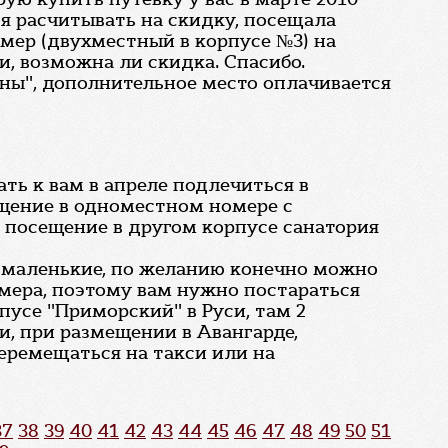
 я расчитывать на скидку, посещала
номер (двухместный в корпусе №3) на
ии, возможна ли скидка. Спасибо.
ены", дополнительное место оплачивается
ть к вам в апреле подлечиться в
щение в одноместном номере с
го посещение в другом корпусе санатория
ь маленькие, по желанию конечно можно
номера, поэтому вам нужно постараться
усе "Приморский" в Руси, там 2
и, при размещении в Авангарде,
перемещаться на такси или на
37
38
39
40
41
42
43
44
45
46
47
48
49
50
51