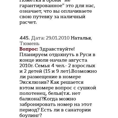
Пометка в брони "не
гарантированное" это для нас,
означает, что вы оплачиваете
свою путевку за наличный
расчет.
445.
Дата: 29.01.2010
Наталья
,
Тюмень
Вопрос:
Здравствуйте!
Планируем отдохнуть в Руси в
конце июля-начале августа
2010г. Семья 4 чел.- 2 взрослых
и 2 детей (15 и 9 лет).Возможно
ли размещение в номере
Эксклюзив? Как решается
вэтом номере вопрос с сушкой
полотенец, белья(т.к. нет
балкона)?Когда можно
забронировать номер на этот
период? Есть ли в санатории
боулинг?