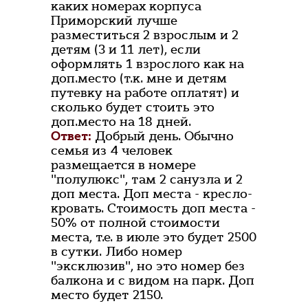
каких номерах корпуса
Приморский лучше
разместиться 2 взрослым и 2
детям (3 и 11 лет), если
оформлять 1 взрослого как на
доп.место (т.к. мне и детям
путевку на работе оплатят) и
сколько будет стоить это
доп.место на 18 дней.
Ответ:
Добрый день. Обычно
семья из 4 человек
размещается в номере
"полулюкс", там 2 санузла и 2
доп места. Доп места - кресло-
кровать. Стоимость доп места -
50% от полной стоимости
места, т.е. в июле это будет 2500
в сутки. Либо номер
"эксклюзив", но это номер без
балкона и с видом на парк. Доп
место будет 2150.