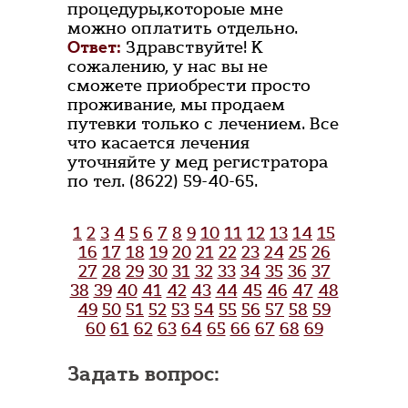
процедуры,котороые мне
можно оплатить отдельно.
Ответ:
Здравствуйте! К
сожалению, у нас вы не
сможете приобрести просто
проживание, мы продаем
путевки только с лечением. Все
что касается лечения
уточняйте у мед регистратора
по тел. (8622) 59-40-65.
1
2
3
4
5
6
7
8
9
10
11
12
13
14
15
16
17
18
19
20
21
22
23
24
25
26
27
28
29
30
31
32
33
34
35
36
37
38
39
40
41
42
43
44
45
46
47
48
49
50
51
52
53
54
55
56
57
58
59
60
61
62
63
64
65
66
67
68
69
Задать вопрос: