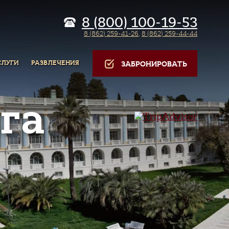
8 (800) 100-19-53
8 (862) 259-41-26
,
8 (862) 259-44-44
СЛУГИ
РАЗВЛЕЧЕНИЯ
ЗАБРОНИРОВАТЬ
га