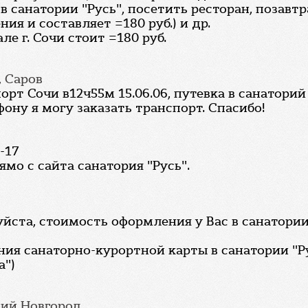
 санатории "Русь", посетить ресторан, позавтра
я и составляет =180 руб.) и др.
е г. Сочи стоит =180 руб.
, Саров
рт Сочи в12ч55м 15.06.06, путевка в санаторий 
ону я могу заказать транспорт. Спасибо!
1-17
мо с сайта санатория "Русь".
йста, стоимость оформления у Вас в санатори
ия санаторно-курортной карты в санатории "Ру
а")
ний Новгород