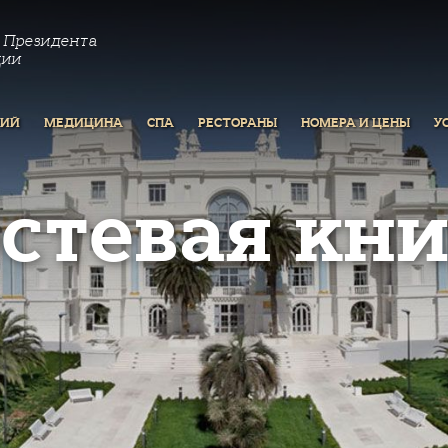
 Президента
ции
РИЙ
МЕДИЦИНА
СПА
РЕСТОРАНЫ
НОМЕРА И ЦЕНЫ
У
остевая кни