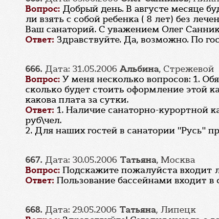
Вопрос:
Добрый день. В августе месяце б
ли взять с собой ребенка ( 8 лет) без л
Ваш санаторий. С уважением Олег Санник
Ответ:
Здравствуйте. Да, возможно. По го
666.
Дата: 31.05.2006
Альбина
, Стрежевой
Вопрос:
У меня несколько вопросов: 1. О
сколько будет стоить оформление этой карт
какова плата за сутки.
Ответ:
1. Наличие санаторно-курортной к
руб\чел.
2. Для наших гостей в санатории "Русь" 
667.
Дата: 30.05.2006
Татьяна
, Москва
Вопрос:
Подскажите пожалуйста входит л
Ответ:
Пользование бассейнами входит в 
668.
Дата: 29.05.2006
Татьяна
, Липецк