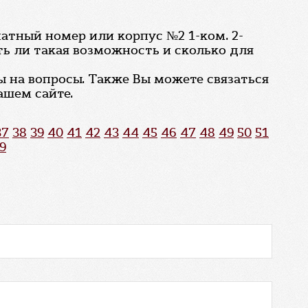
натный номер или корпус №2 1-ком. 2-
сть ли такая возможность и сколько для
ы на вопросы. Также Вы можете связаться
ашем сайте.
37
38
39
40
41
42
43
44
45
46
47
48
49
50
51
9