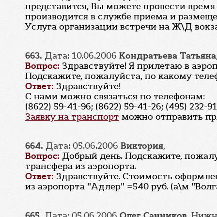
представится, Вы можете провести время в
производится в службе приема и размещени
Услуга организации встречи на Ж\Д вокзал
663.
Дата: 10.06.2006
Кондратьева Татьяна
Вопрос:
Здравствуйте! Я прилетаю в аэропо
Подскажите, пожалуйста, по какому телеф
Ответ:
Здравствуйте!
С нами можно связаться по телефонам:
(8622) 59-41-96; (8622) 59-41-26; (495) 232-9
Заявку на транспорт
можно отправить пря
664.
Дата: 05.06.2006
Виктория
,
Вопрос:
Добрый день. Подскажите, пожалу
трансфера из аэропорта.
Ответ:
Здравствуйте. Стоимость оформлен
из аэропорта "Адлер" =540 руб. (а\м "Волг
665.
Дата: 05.06.2006
Олег Санников
, Ниж