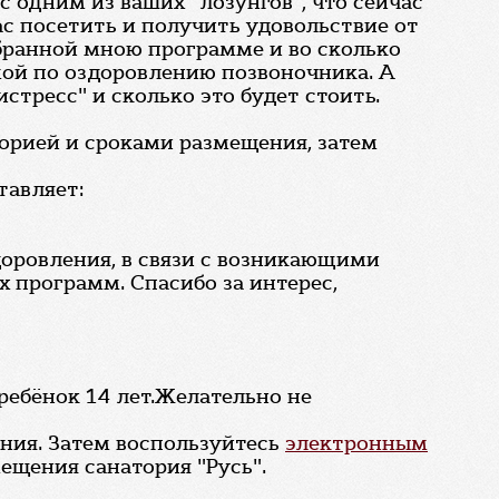
с одним из ваших "лозунгов", что сейчас
ас посетить и получить удовольствие от
бранной мною программе и во сколько
ммой по оздоровлению позвоночника. А
тресс" и сколько это будет стоить.
горией и сроками размещения, затем
тавляет:
оровления, в связи с возникающими
программ. Спасибо за интерес,
 ребёнок 14 лет.Желательно не
ния. Затем воспользуйтесь
электронным
ещения санатория "Русь".