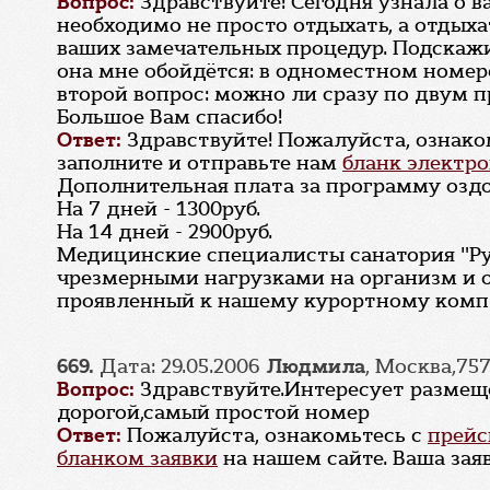
Вопрос:
Здравствуйте! Сегодня узнала о в
необходимо не просто отдыхать, а отдыха
ваших замечательных процедур. Подскажи
она мне обойдётся: в одноместном номере
второй вопрос: можно ли сразу по двум п
Большое Вам спасибо!
Ответ:
Здравствуйте! Пожалуйста, ознако
заполните и отправьте нам
бланк электро
Дополнительная плата за программу оздо
На 7 дней - 1300руб.
На 14 дней - 2900руб.
Медицинские специалисты санатория "Ру
чрезмерными нагрузками на организм и 
проявленный к нашему курортному комп
669.
Дата: 29.05.2006
Людмила
, Москва,75
Вопрос:
Здравствуйте.Интересует размещен
дорогой,самый простой номер
Ответ:
Пожалуйста, ознакомьтесь с
прейс
бланком заявки
на нашем сайте. Ваша зая