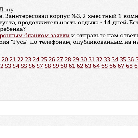
-Дону
да. Заинтересовал корпус №3, 2-хместный 1-ком
вгуста, продолжительность отдыха - 14 дней. Е
 ребенка?
ронным бланком заявки
и отправьте нам ответ
ия "Русь" по телефонам, опубликованным на н
20
21
22
23
24
25
26
27
28
29
30
31
32
33
34
35
36
52
53
54
55
56
57
58
59
60
61
62
63
64
65
66
67
68
6