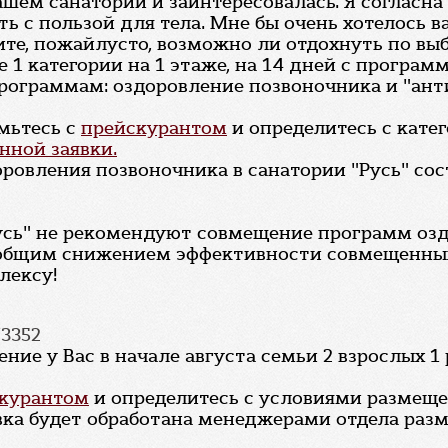
ашем санатории и заинтересовалась. Я согласна 
ть с пользой для тела. Мне бы очень хотелось в
те, пожайлусто, возможно ли отдохнуть по вы
 1 категории на 1 этаже, на 14 дней с програ
рограммам: оздоровление позвоночника и "антис
мьтесь с
прейскурантом
и определитесь с кате
нной заявки.
ровления позвоночника в санатории "Русь" сос
сь" не рекомендуют совмещение программ озд
общим снижением эффективности совмещенных 
лексу!
73352
ие у Вас в начале августа семьи 2 взрослых 1
курантом
и определитесь с условиями размеще
вка будет обработана менеджерами отдела разм