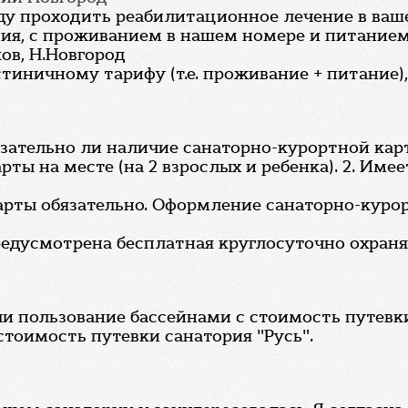
уду проходить реабилитационное лечение в ва
ечения, с проживанием в нашем номере и питани
ов, Н.Новгород
стиничному тарифу (т.е. проживание + питание),
бязательно ли наличие санаторно-курортной кар
ы на месте (на 2 взрослых и ребенка). 2. Имеет
арты обязательно. Оформление санаторно-курор
предусмотрена бесплатная круглосуточно охраня
и пользование бассейнами с стоимость путевк
стоимость путевки санатория "Русь".