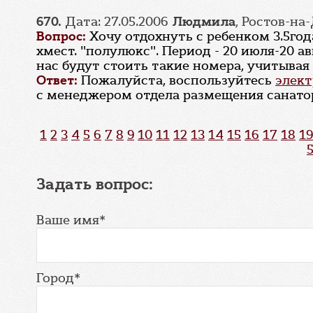
670.
Дата: 27.05.2006
Людмила
, Ростов-на
Вопрос:
Хочу отдохнуть с ребенком 3.5го
хмест. "полулюкс". Период - 20 июля-20 а
нас будут стоить такие номера, учитывая
Ответ:
Пожалуйста, воспользуйтесь
элект
с менеджером отдела размещения санатор
1
2
3
4
5
6
7
8
9
10
11
12
13
14
15
16
17
18
19
Задать вопрос:
Ваше имя*
Город*