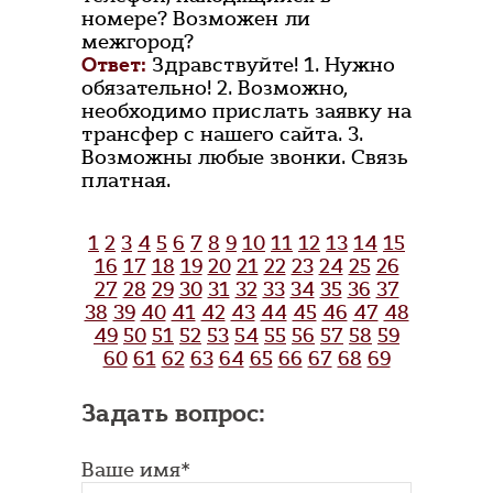
номере? Возможен ли
межгород?
Ответ:
Здравствуйте! 1. Нужно
обязательно! 2. Возможно,
необходимо прислать заявку на
трансфер с нашего сайта. 3.
Возможны любые звонки. Связь
платная.
1
2
3
4
5
6
7
8
9
10
11
12
13
14
15
16
17
18
19
20
21
22
23
24
25
26
27
28
29
30
31
32
33
34
35
36
37
38
39
40
41
42
43
44
45
46
47
48
49
50
51
52
53
54
55
56
57
58
59
60
61
62
63
64
65
66
67
68
69
Задать вопрос:
Ваше имя*