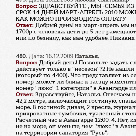
Вопрос:
ЗДРАВСТВУЙТЕ , МЫ -СЕМЬЯ ИЗ
СРОК 14 ДНЕЙ МАРТ-АПРЕЛЬ 2010 МО
КАК МОЖНО ПРОИЗВОДИТЬ ОПЛАТУ
Ответ:
Добрый день! на март-апрель мы н
1700р с человека. дети до 5 лет рамеща
или по безналу, как вам удобнее. Никаких
480.
Дата: 16.12.2009
Наталья
,
Вопрос:
Добрый день! Позвольте задать с
действует только в "несезон"?2.Не нашл
(который по 4400). Что представляет из с
номер, может ли ближе к заезду изменит
номер "люкс" 1 категории" в Авангарде 
Ответ:
Здравствуйте, Наталья. Отвечаем н
42,2 метра, включающий: гостиную, спал
море. В гостиной: диван, 2 кресла, журна
прикроватные тумбочки, туалетный столик
Расчетный час в Авангарде 12:00. 4. Нет, 
не на море, он меньше, чем "люкс" в Ава
на территории санатория "Русь".