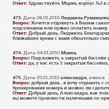
Ответ:
Здравствуйте, Мария, корпус №2 в 
473.
Дата: 08.01.2010
Людмила Румянцева
Вопрос:
Хочется отдохнуть в Вашем санат
подселением или нужно оплатить номер це
Ответ:
Добрый день, Людмила. Благодарим 
ближайшее время с вами обязательно свя
474.
Дата: 04.01.2010
Маина
,
Вопрос:
Подскажите, а закрытый бассейн у
Ответ:
да, у нас есть 2 закрытых бассейна,
475.
Дата: 03.01.2010
александра
, ачинск
Вопрос:
добрый день . я хочу отдыхать с 
бронирования номера и можно ли сделать
Ответ:
Добрый день, Александра, как тол
вы можете произвести наличными по при