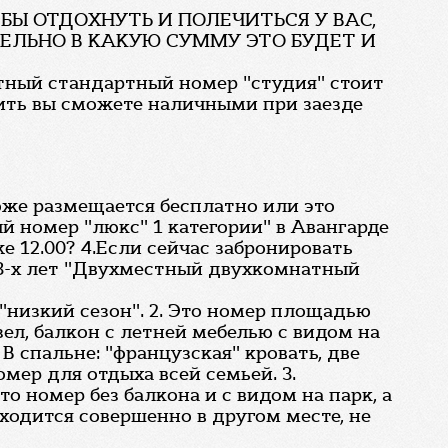
 БЫ ОТДОХНУТЬ И ПОЛЕЧИТЬСЯ У ВАС,
ТЕЛЬНО В КАКУЮ СУММУ ЭТО БУДЕТ И
стный стандартный номер "студия" стоит
тить вы сможете наличными при заезде
тоже размещается бесплатно или это
 номер "люкс" 1 категории" в Авангарде
е 12.00? 4.Если сейчас забронировать
м 3-х лет "Двухместный двухкомнатный
 "низкий сезон". 2. Это номер площадью
ел, балкон с летней мебелью с видом на
В спальне: "французская" кровать, две
мер для отдыха всей семьей. 3.
это номер без балкона и с видом на парк, а
аходится совершенно в другом месте, не