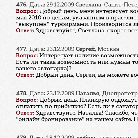
476.
Дата: 29.12.2009
Светлана
, Санкт-Пет
Вопрос:
Добрый день, меня интересует во
мая 2010 по ценам, указанным в прас-лис
"выкуплен" турфирмами. Производится ли
Ответ:
Здравствуйте, Светлана, скорее вс
477.
Дата: 23.12.2009
Сергей
, Москва
Вопрос:
Интересует наличие возможности 
Есть ли такая возможность или нужны то
вашего автопарка)?
Ответ:
Добрый день, Сергей, вы можете в
478.
Дата: 23.12.2009
Наталья
, Днепропетр
Вопрос:
Добрый день. Планирую отдохнуть 
оплатить по прибытию? Есть ли в санатор
Ответ:
Здравствуйте. Наталья! Спасибо, 
"онлайн бронирование" на нашем сайте. П
479.
Дата: 18.12.2009
любовь
, сыктывкар