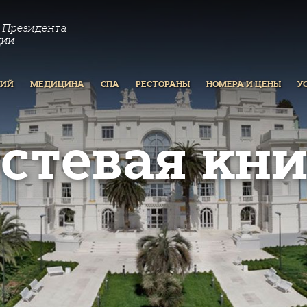
 Президента
ции
РИЙ
МЕДИЦИНА
СПА
РЕСТОРАНЫ
НОМЕРА И ЦЕНЫ
У
остевая кни