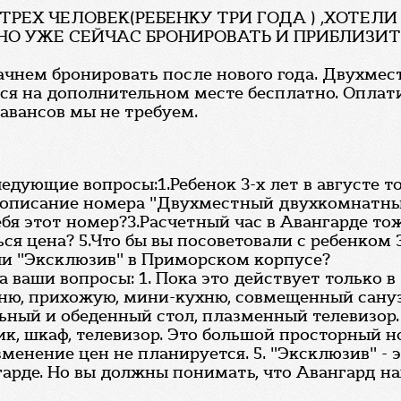
 ТРЕХ ЧЕЛОВЕК(РЕБЕНКУ ТРИ ГОДА ) ,ХОТЕЛИ
ЖНО УЖЕ СЕЙЧАС БРОНИРОВАТЬ И ПРИБЛИЗИ
ачнем бронировать после нового года. Двухме
ются на дополнительном месте бесплатно. Опла
 авансов мы не требуем.
ледующие вопросы:1.Ребенок 3-х лет в августе 
и описание номера "Двухместный двухкомнатный
ебя этот номер?3.Расчетный час в Авангарде тож
ься цена? 5.Что бы вы посоветовали с ребенко
или "Эксклюзив" в Приморском корпусе?
а ваши вопросы: 1. Пока это действует только в
ьню, прихожую, мини-кухню, совмещенный сануз
льный и обеденный стол, плазменный телевизор. 
, шкаф, телевизор. Это большой просторный но
изменение цен не планируется. 5. "Эксклюзив" - 
нгарде. Но вы должны понимать, что Авангард н