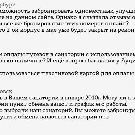
ербург
зможность забронировать одноместный улучшен
те на данном сайте. Однако я слышала отзывы 
 все же бронирование этих номеров онлайн?
его 2-ой корпус в мае уже будет закрыт на реко
оплаты путевок в санатории с использованием
лько наличные? И ещё вопрос: багажник у Ауди
оспользоваться пластиковой картой для оплаты
овск
в Вашем санатории в январе 2010г. Могу ли я з
ии пункт обмена валют и график его работы.
что выбрали наш санаторий. Вы можете заброни
ункта обмена валюты в санатории нет.