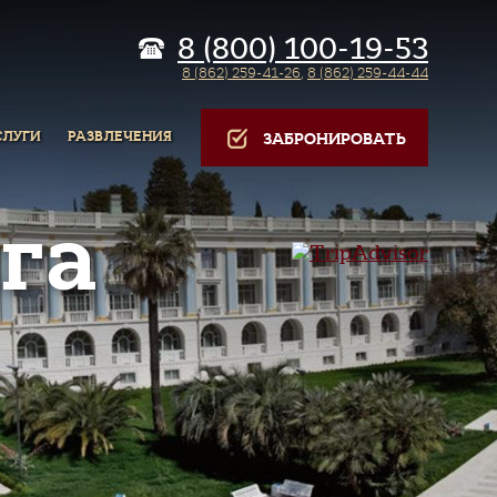
8 (800) 100-19-53
8 (862) 259-41-26
,
8 (862) 259-44-44
СЛУГИ
РАЗВЛЕЧЕНИЯ
ЗАБРОНИРОВАТЬ
га