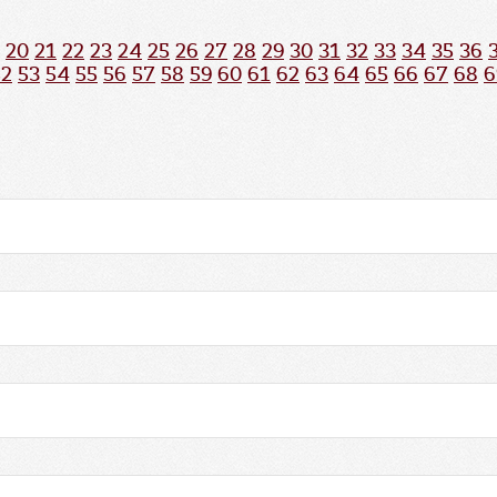
20
21
22
23
24
25
26
27
28
29
30
31
32
33
34
35
36
52
53
54
55
56
57
58
59
60
61
62
63
64
65
66
67
68
6