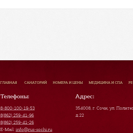
ГЛАВНАЯ
САНАТОРИЙ
НОМЕРА И ЦЕНЫ
МЕДИЦИНА И СПА
Р
Телефоны:
Адрес:
8-800-100-19-53
354008, г. Сочи
,
ул. Полите
8(862) 259-41-96
д.22
8(862) 259-41-26
E-Mail:
info@rus-sochi.ru