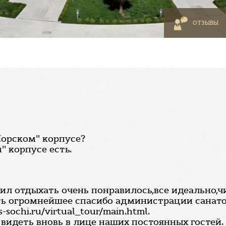
ОТЗЫВЫ
"Морском" корпусе?
" корпусе есть.
ил отдыхать очень понравилось,все идеально,ч
ить огромнейшее спасибо администрации санат
ochi.ru/virtual_tour/main.html.
 видеть вновь в лице наших постоянных гостей.