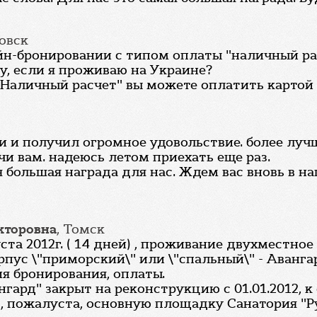
овск
йн-бронировании с типом оплаты "наличный ра
у, если я проживаю на Украине?
 "Наличный расчет" вы можете оплатить картой 
и и получил огромное удовольствие. более лучше
чи вам. надеюсь летом приехать еще раз.
я большая награда для нас. Ждем вас вновь в н
кторовна
, Томск
густа 2012г. ( 14 дней) , проживание двухместн
ус \"приморский\" или \"спальный\" - Авангард
я бронирования, оплаты.
ангард" закрыт на реконструкцию с 01.01.2012, 
, пожалуста, основную площадку Санатория "Рус