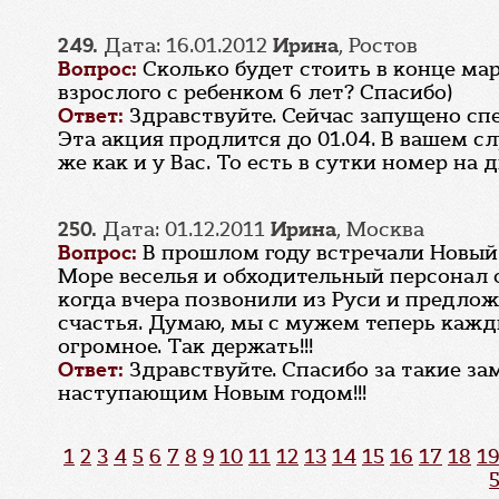
249.
Дата: 16.01.2012
Ирина
, Ростов
Вопрос:
Сколько будет стоить в конце ма
взрослого с ребенком 6 лет? Спасибо)
Ответ:
Здравствуйте. Сейчас запущено сп
Эта акция продлится до 01.04. В вашем с
же как и у Вас. То есть в сутки номер на 
250.
Дата: 01.12.2011
Ирина
, Москва
Вопрос:
В прошлом году встречали Новый 
Море веселья и обходительный персонал 
когда вчера позвонили из Руси и предлож
счастья. Думаю, мы с мужем теперь кажды
огромное. Так держать!!!
Ответ:
Здравствуйте. Спасибо за такие за
наступающим Новым годом!!!
1
2
3
4
5
6
7
8
9
10
11
12
13
14
15
16
17
18
19