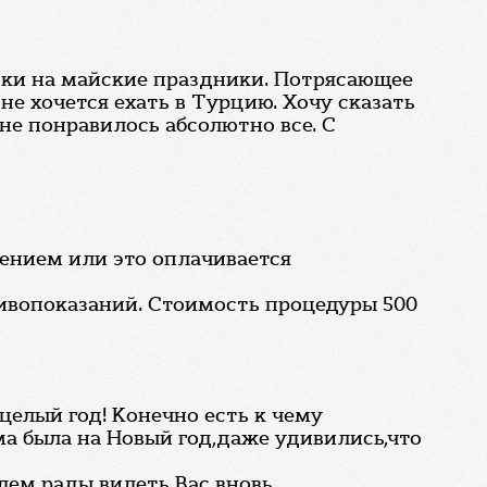
вки на майские праздники. Потрясающее
не хочется ехать в Турцию. Хочу сказать
не понравилось абсолютно все. С
чением или это оплачивается
тивопоказаний. Стоимость процедуры 500
 целый год! Конечно есть к чему
а была на Новый год,даже удивились,что
дем рады видеть Вас вновь.