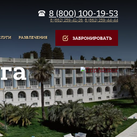
8 (800) 100-19-53
8 (862) 259-41-26
,
8 (862) 259-44-44
СЛУГИ
РАЗВЛЕЧЕНИЯ
ЗАБРОНИРОВАТЬ
га