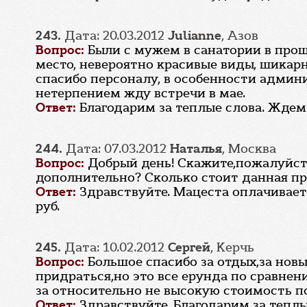
243.
Дата: 20.03.2012
Julianne
, Азов
Вопрос:
Были с мужем в санатории в про
место, невероятно красивые виды, шикарн
спасибо персоналу, в особенности админи
нетерпением жду встречи в мае.
Ответ:
Благодарим за теплые слова. Ждем 
244.
Дата: 07.03.2012
Наталья
, Москва
Вопрос:
Добрый день! Скажите,пожалуйста
дополнительно? Сколько стоит данная пр
Ответ:
Здравствуйте. Мацеста оплачивает
руб.
245.
Дата: 10.02.2012
Сергей
, Керчь
Вопрос:
Большое спасибо за отдых,за новы
придраться,но это все ерунда по сравне
за относительно не высокую стоимость по
Ответ:
Здравствуйте. Благодарим за теплы