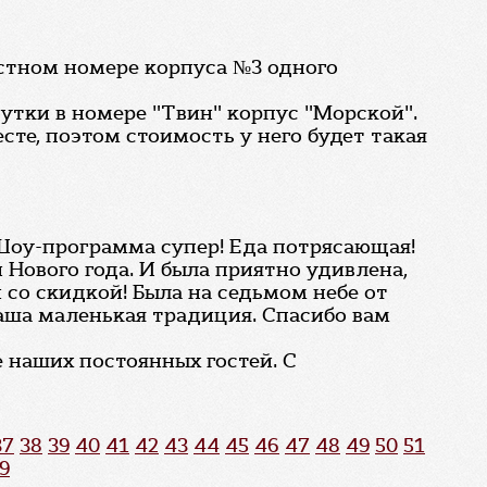
естном номере корпуса №3 одного
утки в номере "Твин" корпус "Морской".
сте, поэтом стоимость у него будет такая
 Шоу-программа супер! Еда потрясающая!
Нового года. И была приятно удивлена,
 со скидкой! Была на седьмом небе от
наша маленькая традиция. Спасибо вам
е наших постоянных гостей. С
37
38
39
40
41
42
43
44
45
46
47
48
49
50
51
9