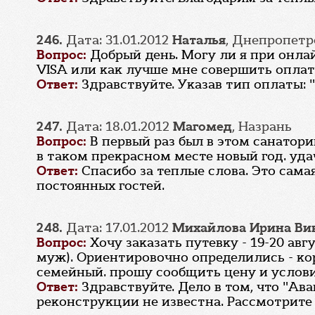
246.
Дата: 31.01.2012
Наталья
, Днепропетр
Вопрос:
Добрый день. Могу ли я при онла
VISA или как лучше мне совершить оплат
Ответ:
Здравствуйте. Указав тип оплаты:
247.
Дата: 18.01.2012
Магомед
, Назрань
Вопрос:
В первый раз был в этом санатори
в таком прекрасном месте новый год. уда
Ответ:
Спасибо за теплые слова. Это сама
постоянных гостей.
248.
Дата: 17.01.2012
Михайлова Ирина Ви
Вопрос:
Хочу заказать путевку - 19-20 ав
муж). Ориентировочно определились - корп
семейный. прошу сообщить цену и услови
Ответ:
Здравствуйте. Дело в том, что "Ав
реконструкции не известна. Рассмотрите 