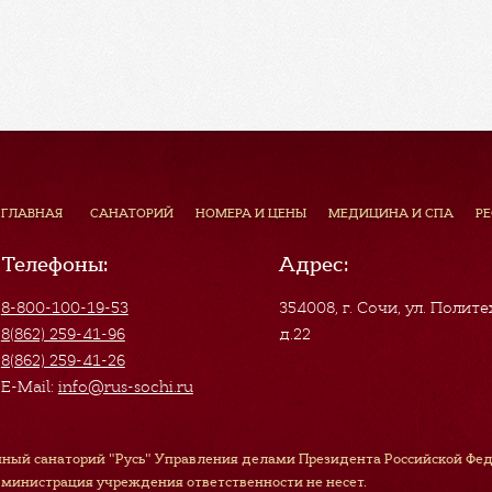
ГЛАВНАЯ
САНАТОРИЙ
НОМЕРА И ЦЕНЫ
МЕДИЦИНА И СПА
Р
Телефоны:
Адрес:
8-800-100-19-53
354008, г. Сочи
,
ул. Полите
8(862) 259-41-96
д.22
8(862) 259-41-26
E-Mail:
info@rus-sochi.ru
ный санаторий "Русь" Управления делами Президента Российской Феде
дминистрация учреждения ответственности не несет.