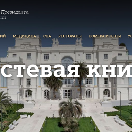
 Президента
ции
РИЙ
МЕДИЦИНА
СПА
РЕСТОРАНЫ
НОМЕРА И ЦЕНЫ
У
остевая кни