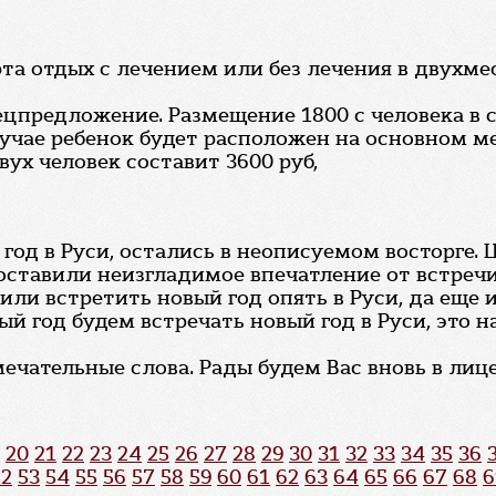
рта отдых с лечением или без лечения в двухм
ецпредложение. Размещение 1800 с человека в с
лучае ребенок будет расположен на основном ме
двух человек составит 3600 руб,
год в Руси, остались в неописуемом восторге.
оставили неизгладимое впечатление от встречи 
или встретить новый год опять в Руси, да еще и
й год будем встречать новый год в Руси, это 
мечательные слова. Рады будем Вас вновь в лиц
20
21
22
23
24
25
26
27
28
29
30
31
32
33
34
35
36
52
53
54
55
56
57
58
59
60
61
62
63
64
65
66
67
68
6