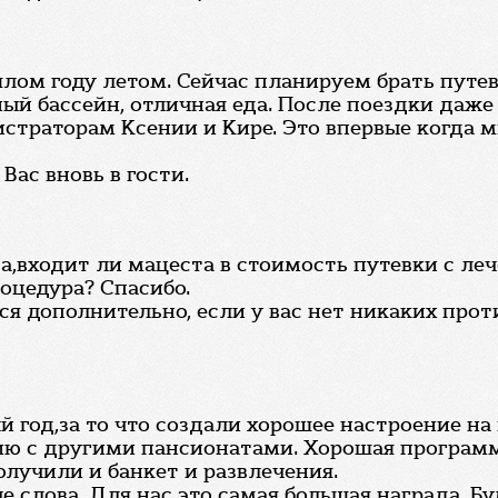
шлом году летом. Сейчас планируем брать путе
ый бассейн, отличная еда. После поездки даже 
страторам Ксении и Кире. Это впервые когда м
Вас вновь в гости.
,входит ли мацеста в стоимость путевки с ле
оцедура? Спасибо.
ся дополнительно, если у вас нет никаких про
й год,за то что создали хорошее настроение на
нию с другими пансионатами. Хорошая программ
лучили и банкет и развлечения.
е слова. Для нас это самая большая награда. Бу