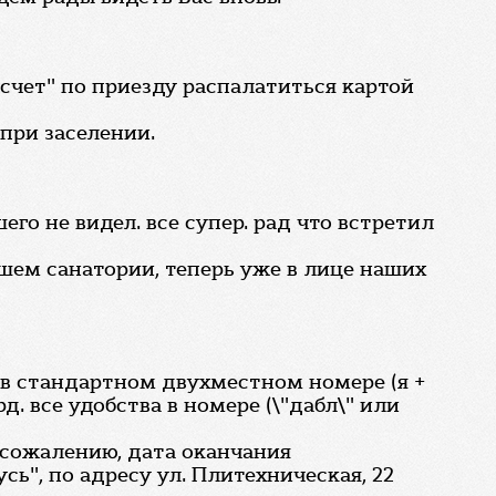
счет" по приезду распалатиться картой
при заселении.
го не видел. все супер. рад что встретил
ашем санатории, теперь уже в лице наших
ое в стандартном двухместном номере (я +
. все удобства в номере (\"дабл\" или
к сожалению, дата оканчания
ь", по адресу ул. Плитехническая, 22