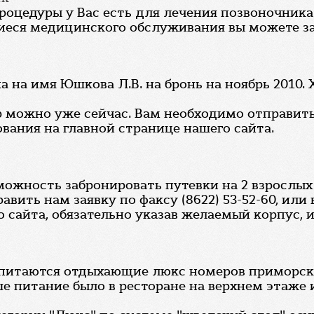
роцедуры у Вас есть для лечения позвоночника
еся медицинского обслуживания вы можете зада
а на имя Юшкова Л.В. на бронь на ноябрь 2010. 
можно уже сейчас. Вам необходимо отправить н
вания на главной странице нашего сайта.
ожность забронировать путевки на 2 взрослых с
вить нам заявку по факсу (8622) 53-52-60, или
 сайта, обязательно указав желаемый корпус, 
е питаются отдыхающие люкс номеров приморског
е питание было в ресторане на верхнем этаже 