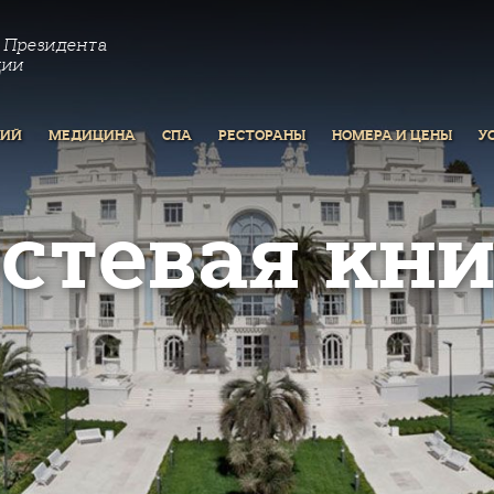
 Президента
ции
РИЙ
МЕДИЦИНА
СПА
РЕСТОРАНЫ
НОМЕРА И ЦЕНЫ
У
остевая кни