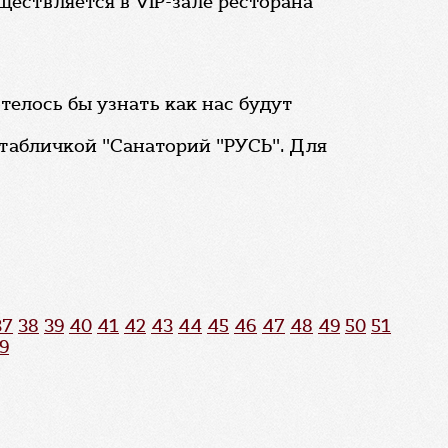
ествляется в VIP-зале ресторана
телось бы узнать как нас будут
 табличкой "Санаторий "РУСЬ". Для
37
38
39
40
41
42
43
44
45
46
47
48
49
50
51
9