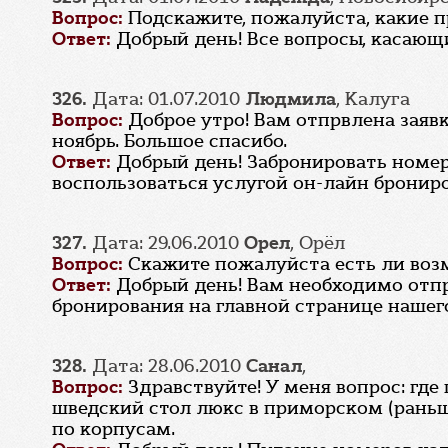
Вопрос:
Подскажите, пожалуйста, какие п
Ответ:
Добрый день! Все вопросы, касающи
326.
Дата: 01.07.2010
Людмила
, Калуга
Вопрос:
Доброе утро! Вам отпрвлена заявк
ноябрь. Большое спасибо.
Ответ:
Добрый день! Забронировать номер 
воспользоваться услугой он-лайн брониро
327.
Дата: 29.06.2010
Орел
, Орёл
Вопрос:
Скажите пожалуйста есть ли возм
Ответ:
Добрый день! Вам необходимо отпра
бронирования на главной странице нашего
328.
Дата: 28.06.2010
Санал
,
Вопрос:
Здравствуйте! У меня вопрос: гд
шведский стол люкс в приморском (раньш
по корпусам.