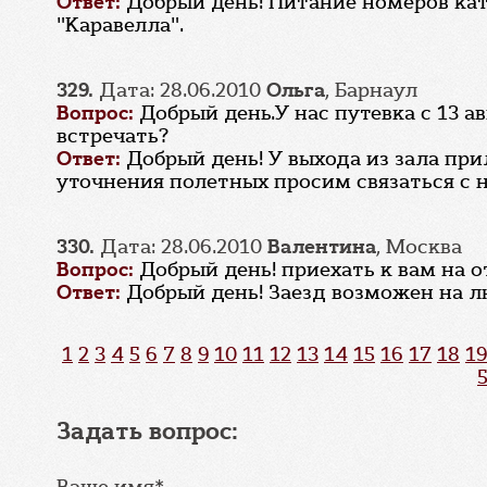
Ответ:
Добрый день! Питание номеров кат
"Каравелла".
329.
Дата: 28.06.2010
Ольга
, Барнаул
Вопрос:
Добрый день.У нас путевка с 13 
встречать?
Ответ:
Добрый день! У выхода из зала при
уточнения полетных просим связаться с н
330.
Дата: 28.06.2010
Валентина
, Москва
Вопрос:
Добрый день! приехать к вам на 
Ответ:
Добрый день! Заезд возможен на л
1
2
3
4
5
6
7
8
9
10
11
12
13
14
15
16
17
18
19
Задать вопрос:
Ваше имя*