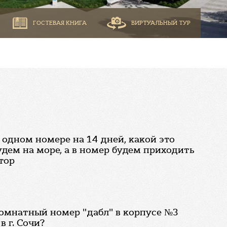
ГОСТЕВАЯ КНИГА
ВИРТУАЛЬНЫЙ ТУР
 одном номере на 14 дней, какой это
удем на море, а в номер будем приходить
тор
омнатный номер "дабл" в корпусе №3
в г. Сочи?