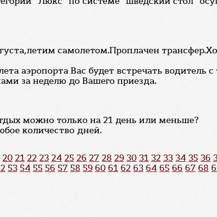
егории "Люкс" по системе "шведский стол" осущ
августа,летим самолетом.Проплачен трансфер.Хо
лета аэропорта Вас будет встречать водитель с
ами за неделю до Вашего приезда.
отдых можно только на 21 день или меньше?
юбое количество дней.
20
21
22
23
24
25
26
27
28
29
30
31
32
33
34
35
36
52
53
54
55
56
57
58
59
60
61
62
63
64
65
66
67
68
6