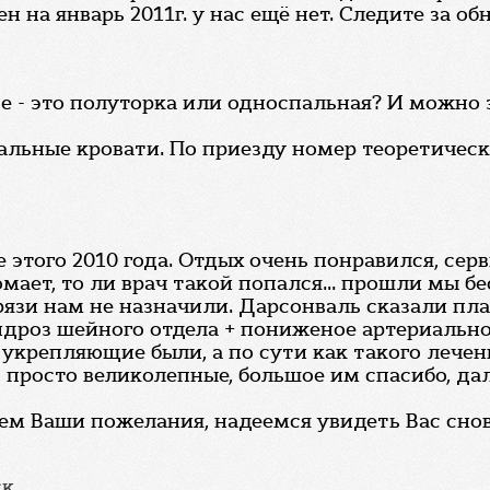
 на январь 2011г. у нас ещё нет. Следите за о
се - это полуторка или односпальная? И можн
альные кровати. По приезду номер теоретичес
 этого 2010 года. Отдых очень понравился, сер
омает, то ли врач такой попался... прошли мы б
грязи нам не назначили. Дарсонваль сказали пл
ондроз шейного отдела + пониженое артериальн
укрепляющие были, а по сути как такого лечени
с просто великолепные, большое им спасибо, д
тем Ваши пожелания, надеемся увидеть Вас снов
ск