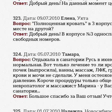
Ответ:
Добрый день! На данный момент цен
323.
Дата: 09.07.2010
Елена
, Ухта
Вопрос:
"Полноценная кровать" в 3 корпу
месте на другой?
Ответ:
Добрый день! В корпусе №3 односп
свободных номеров.
324.
Дата: 05.07.2010
Тамара
,
Вопрос:
Отдыхала в санатории Русь в июне
нормальная. Вот только лечение то ли хр
почек (выпросила), ванны, массаж, ЛФК, 
крови и мочи не сделали. У меня остеох
давление. Короче процедуры только обще 
невропатолог и массажист Марина - у Ва
санатория...
Ответ:
Большое спасибо за Ваш отзыв! Уч
325.
Дата: 01.07.2010
Надежда
, Новосибир