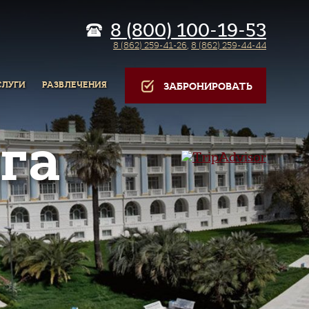
8 (800) 100-19-53
8 (862) 259-41-26
,
8 (862) 259-44-44
СЛУГИ
РАЗВЛЕЧЕНИЯ
ЗАБРОНИРОВАТЬ
га