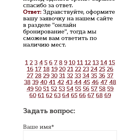
спасибо за ответ.
Ответ:
Здравствуйте, оформите
вашу заявочку на нашем сайте
в разделе "онлайн
бронирование", тогда мы
сможем вам ответить по
наличию мест.
1
2
3
4
5
6
7
8
9
10
11
12
13
14
15
16
17
18
19
20
21
22
23
24
25
26
27
28
29
30
31
32
33
34
35
36
37
38
39
40
41
42
43
44
45
46
47
48
49
50
51
52
53
54
55
56
57
58
59
60
61
62
63
64
65
66
67
68
69
Задать вопрос:
Ваше имя*