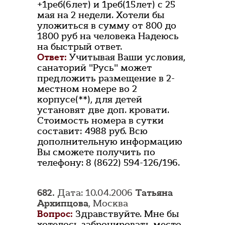
+1реб(6лет) и 1реб(15лет) с 25
мая на 2 недели. Хотели бы
уложиться в сумму от 800 до
1800 руб на человека Надеюсь
на быстрый ответ.
Ответ:
Учитывая Ваши условия,
санаторий "Русь" может
предложить размещение в 2-
местном номере во 2
корпусе(**), для детей
установят две доп. кровати.
Стоимость номера в сутки
составит: 4988 руб. Всю
дополнительную информацию
Вы сможете получить по
телефону: 8 (8622) 594-126/196.
682.
Дата: 10.04.2006
Татьяна
Архипцова
, Москва
Вопрос:
Здравствуйте. Мне бы
хотелось забронировать место