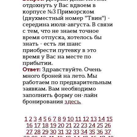
отдохнуть у Вас вдвоем в
корпусе №3 Приморском
(двухместный номер "Твин") -
середина июля-августа. В связи
с тем, что не знаем точное
время отпуска, хотелось бы
знать - есть ли шанс
приобрести путевку в это
время у Вас на месте по
прибытии.
Ответ:
Здравствуйте. Очень
много броней на лето. Мы
работаем по предварительным
заявкам. Вам необходимо
заполнить форму он-лайн
бронирования
здесь.
1
2
3
4
5
6
7
8
9
10
11
12
13
14
15
16
17
18
19
20
21
22
23
24
25
26
27
28
29
30
31
32
33
34
35
36
37