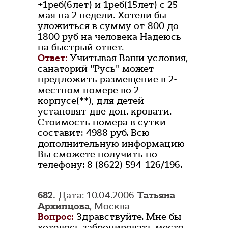
+1реб(6лет) и 1реб(15лет) с 25
мая на 2 недели. Хотели бы
уложиться в сумму от 800 до
1800 руб на человека Надеюсь
на быстрый ответ.
Ответ:
Учитывая Ваши условия,
санаторий "Русь" может
предложить размещение в 2-
местном номере во 2
корпусе(**), для детей
установят две доп. кровати.
Стоимость номера в сутки
составит: 4988 руб. Всю
дополнительную информацию
Вы сможете получить по
телефону: 8 (8622) 594-126/196.
682.
Дата: 10.04.2006
Татьяна
Архипцова
, Москва
Вопрос:
Здравствуйте. Мне бы
хотелось забронировать место