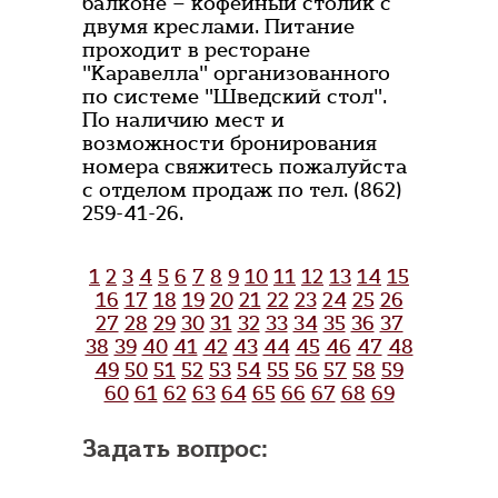
балконе – кофейный столик с
двумя креслами. Питание
проходит в ресторане
"Каравелла" организованного
по системе "Шведский стол".
По наличию мест и
возможности бронирования
номера свяжитесь пожалуйста
с отделом продаж по тел. (862)
259-41-26.
1
2
3
4
5
6
7
8
9
10
11
12
13
14
15
16
17
18
19
20
21
22
23
24
25
26
27
28
29
30
31
32
33
34
35
36
37
38
39
40
41
42
43
44
45
46
47
48
49
50
51
52
53
54
55
56
57
58
59
60
61
62
63
64
65
66
67
68
69
Задать вопрос: