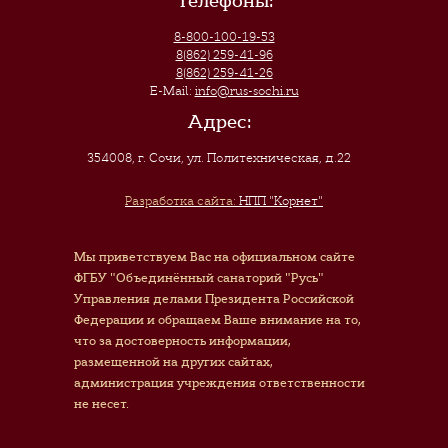
Телефоны:
8-800-100-19-53
8(862) 259-41-96
8(862) 259-41-26
E-Mail:
info@rus-sochi.ru
Адрес:
354008, г. Сочи
,
ул. Политехническая, д.22
Разработка сайта:
НПП "Корнет"
Мы приветствуем Вас на официальном сайте
ФГБУ "Объединённый санаторий "Русь"
Управления делами Президента Российской
Федерации и обращаем Ваше внимание на то,
что за достоверность информации,
размещенной на других сайтах,
администрация учреждения ответственности
не несет.