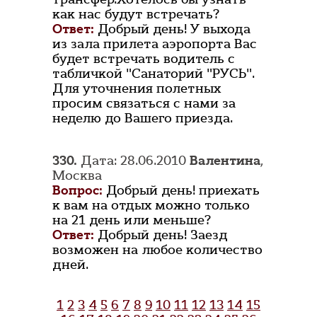
как нас будут встречать?
Ответ:
Добрый день! У выхода
из зала прилета аэропорта Вас
будет встречать водитель с
табличкой "Санаторий "РУСЬ".
Для уточнения полетных
просим связаться с нами за
неделю до Вашего приезда.
330.
Дата: 28.06.2010
Валентина
,
Москва
Вопрос:
Добрый день! приехать
к вам на отдых можно только
на 21 день или меньше?
Ответ:
Добрый день! Заезд
возможен на любое количество
дней.
1
2
3
4
5
6
7
8
9
10
11
12
13
14
15