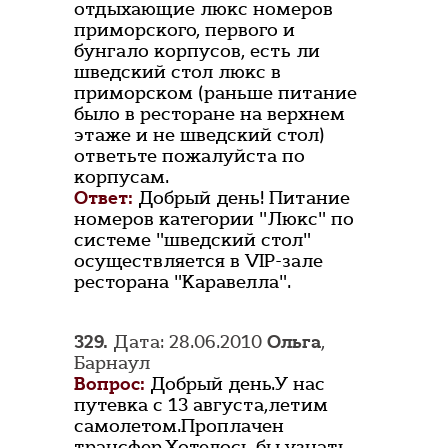
отдыхающие люкс номеров
приморского, первого и
бунгало корпусов, есть ли
шведский стол люкс в
приморском (раньше питание
было в ресторане на верхнем
этаже и не шведский стол)
ответьте пожалуйста по
корпусам.
Ответ:
Добрый день! Питание
номеров категории "Люкс" по
системе "шведский стол"
осуществляется в VIP-зале
ресторана "Каравелла".
329.
Дата: 28.06.2010
Ольга
,
Барнаул
Вопрос:
Добрый день.У нас
путевка с 13 августа,летим
самолетом.Проплачен
трансфер.Хотелось бы узнать